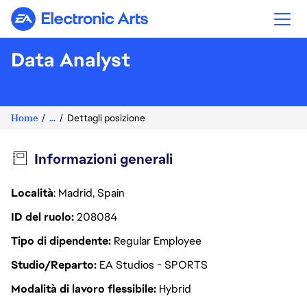
Electronic Arts
Data Analyst
Home
...
Dettagli posizione
Informazioni generali
Località
: Madrid, Spain
ID del ruolo
208084
Tipo di dipendente
Regular Employee
Studio/Reparto
EA Studios - SPORTS
Modalità di lavoro flessibile
Hybrid