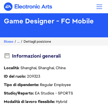
Electronic Arts
Game Designer - FC Mobile
Home
...
Dettagli posizione
Informazioni generali
Località
: Shanghai, Shanghai, China
ID del ruolo
209323
Tipo di dipendente
Regular Employee
Studio/Reparto
EA Studios - SPORTS
Modalità di lavoro flessibile
Hybrid