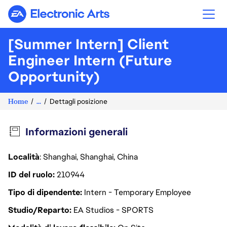
Electronic Arts
[Summer Intern] Client
Engineer Intern (Future
Opportunity)
Home
...
Dettagli posizione
Informazioni generali
Località
: Shanghai, Shanghai, China
ID del ruolo
210944
Tipo di dipendente
Intern - Temporary Employee
Studio/Reparto
EA Studios - SPORTS