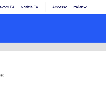
lavoro EA
Notizie EA
Accesso
Italian
a".