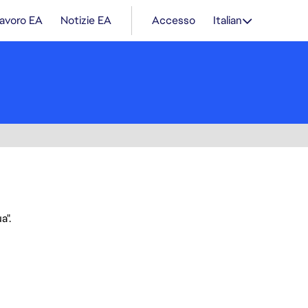
lavoro EA
Notizie EA
Accesso
Italian
a".