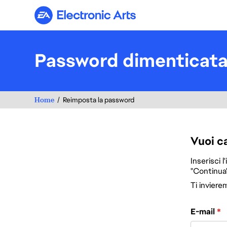
Electronic Arts
Password dimenticat
Home
Reimposta la password
Vuoi c
Inserisci l
"Continua"
Ti inviere
Reimposta la 
E-mail
*