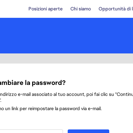
Posizioni aperte
Chi siamo
Opportunità di 
a
ambiare la password?
'indirizzo e-mail associato al tuo account, poi fai clic su "Continu
.
mo un link per reimpostare la password via e-mail.
password col tuo indirizzo e-mail