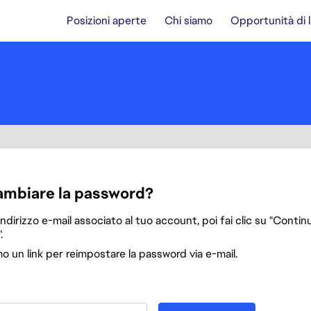
Posizioni aperte
Chi siamo
Opportunità di 
a
ambiare la password?
'indirizzo e-mail associato al tuo account, poi fai clic su "Continu
.
mo un link per reimpostare la password via e-mail.
password col tuo indirizzo e-mail