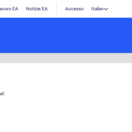
lavoro EA
Notizie EA
Accesso
Italian
a".