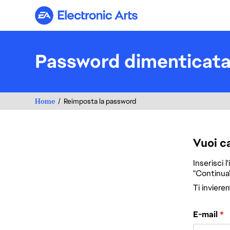
Electronic Arts
Password dimenticat
Home
Reimposta la password
Vuoi c
Inserisci l
"Continua"
Ti inviere
Reimposta la 
E-mail
*