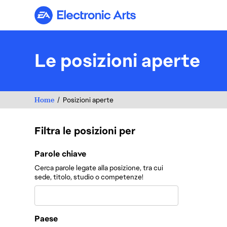
Electronic Arts
Le posizioni aperte
Home
Posizioni aperte
Filtra le posizioni per
Filtra le posizioni per
Parole chiave
Cerca parole legate alla posizione, tra cui
sede, titolo, studio o competenze!
Paese