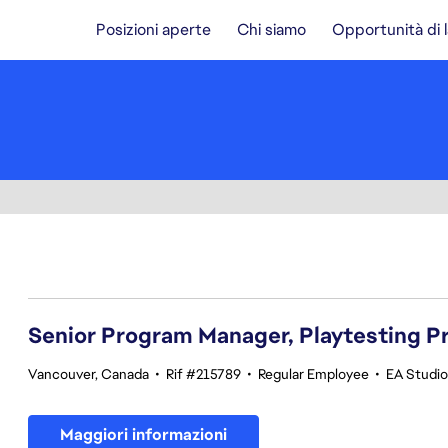
Posizioni aperte
Chi siamo
Opportunità di 
21-40 di 342 risultati
Senior Program Manager, Playtesting 
Vancouver, Canada
•
Rif #215789
•
Regular Employee
•
EA Studios
Maggiori informazioni