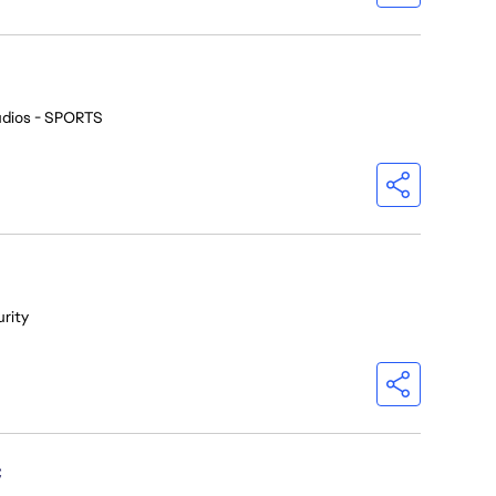
udios - SPORTS
urity
C