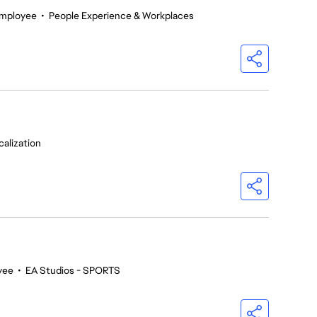
Employee
•
People Experience & Workplaces
calization
yee
•
EA Studios - SPORTS