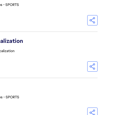
os - SPORTS
alization
calization
os - SPORTS