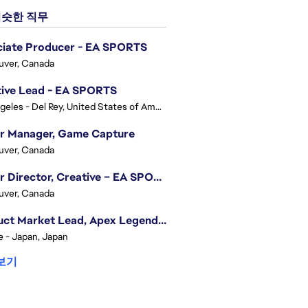
슷한 직무
ciate Producer - EA SPORTS
uver, Canada
tive Lead - EA SPORTS
Los Angeles - Del Rey, United States of America
or Manager, Game Capture
uver, Canada
Senior Director, Creative – EA SPORTS FC
uver, Canada
Product Market Lead, Apex Legends Japan
e - Japan, Japan
보기