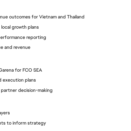
venue outcomes for Vietnam and Thailand
e local growth plans
 performance reporting
lue and revenue
h Garena for FCO SEA
d execution plans
e partner decision-making
ayers
hts to inform strategy