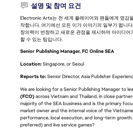
설명 및 참여 요건
Electronic Arts는 전 세계 플레이어와 팬들에게
작합니다. 여기에선 모든 이가 이야기의 일부가 됩니다
창의력이 번창하고 새로운 관점을 제시하며 아이디어가
할 수 있는 팀입니다.
Senior Publishing Manager, FC Online SEA
Location:
Singapore, or Seoul
Reports to:
Senior Director, Asia Publisher Experien
We are looking for a Senior Publishing Manager to l
(FCO)
across Vietnam and Thailand, in close partne
majority of the SEA business and is the primary focus o
market owner and the internal voice of the Vietnam
performance, local execution, and long-term growth. 
preferred) and live service games?