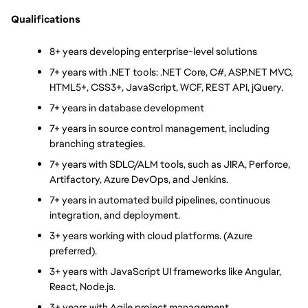
Qualifications
8+ years developing enterprise-level solutions
7+ years with .NET tools: .NET Core, C#, ASP.NET MVC, 
HTML5+, CSS3+, JavaScript, WCF, REST API, jQuery.
7+ years in database development
7+ years in source control management, including 
branching strategies.
7+ years with SDLC/ALM tools, such as JIRA, Perforce, 
Artifactory, Azure DevOps, and Jenkins.
7+ years in automated build pipelines, continuous 
integration, and deployment.
3+ years working with cloud platforms. (Azure 
preferred).
3+ years with JavaScript UI frameworks like Angular, 
React, Node.js.
3+ years with Agile project management.