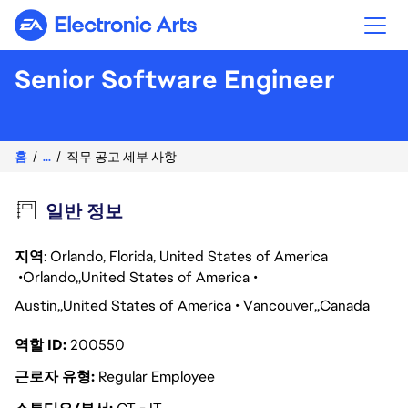
Electronic Arts
Senior Software Engineer
홈
...
직무 공고 세부 사항
일반 정보
지역
: Orlando, Florida, United States of America
Orlando
United States of America
Austin
United States of America
Vancouver
Canada
역할 ID
200550
근로자 유형
Regular Employee