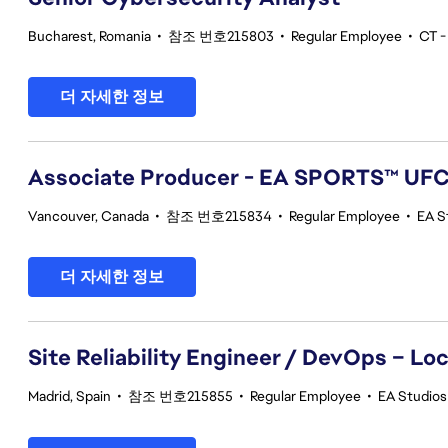
Bucharest, Romania
•
참조 번호215803
•
Regular Employee
•
CT -
더 자세한 정보
Associate Producer - EA SPORTS™ UF
Vancouver, Canada
•
참조 번호215834
•
Regular Employee
•
EA S
더 자세한 정보
Site Reliability Engineer / DevOps – Loc
Madrid, Spain
•
참조 번호215855
•
Regular Employee
•
EA Studios 