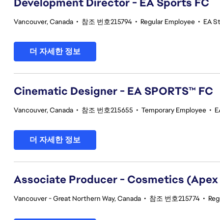
Development Director - EA Sports FC
Vancouver, Canada
•
참조 번호215794
•
Regular Employee
•
EA S
더 자세한 정보
Cinematic Designer - EA SPORTS™ FC
Vancouver, Canada
•
참조 번호215655
•
Temporary Employee
•
E
더 자세한 정보
Associate Producer - Cosmetics (Apex
Vancouver - Great Northern Way, Canada
•
참조 번호215774
•
Reg