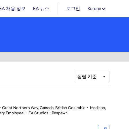
EA 채용 정보
EA 뉴스
로그인
Korean
정렬 기준
 Great Northern Way, Canada, British Columbia
•
Madison,
ary Employee
•
EA Studios - Respawn