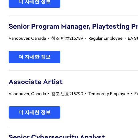
더 자세한 정보
Senior Program Manager, Playtesting 
Vancouver, Canada
•
참조 번호215789
•
Regular Employee
•
EA St
더 자세한 정보
Associate Artist
Vancouver, Canada
•
참조 번호215790
•
Temporary Employee
•
E
더 자세한 정보
Senior Cybersecurity Analyst