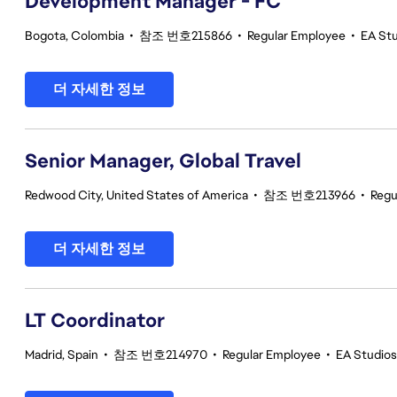
Development Manager - FC
Bogota, Colombia
•
참조 번호215866
•
Regular Employee
•
EA Stu
더 자세한 정보
Senior Manager, Global Travel
Redwood City, United States of America
•
참조 번호213966
•
Regu
더 자세한 정보
LT Coordinator
Madrid, Spain
•
참조 번호214970
•
Regular Employee
•
EA Studios 