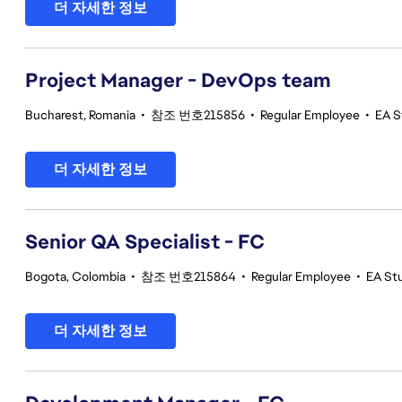
더 자세한 정보
Project Manager - DevOps team
Bucharest, Romania
•
참조 번호215856
•
Regular Employee
•
EA S
더 자세한 정보
Senior QA Specialist - FC
Bogota, Colombia
•
참조 번호215864
•
Regular Employee
•
EA Stu
더 자세한 정보