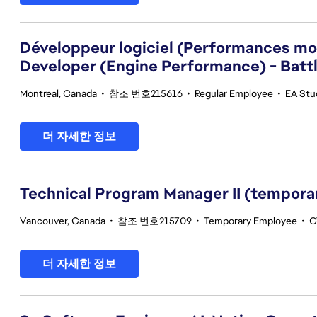
Développeur logiciel (Performances mot
Developer (Engine Performance) - Battl
Montreal, Canada
•
참조 번호215616
•
Regular Employee
•
EA Stu
더 자세한 정보
Technical Program Manager II (tempora
Vancouver, Canada
•
참조 번호215709
•
Temporary Employee
•
C
더 자세한 정보