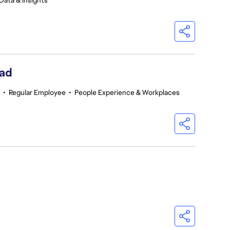
Data & Insights
ead
•
Regular Employee
•
People Experience & Workplaces