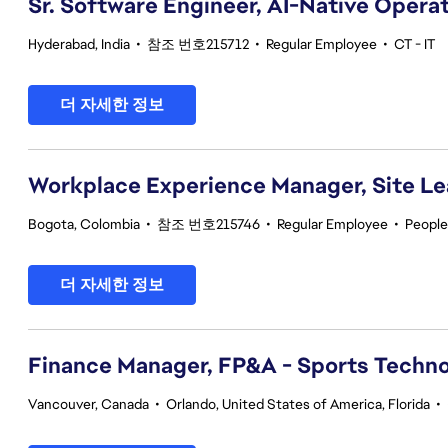
Sr. Software Engineer, AI-Native Opera
Hyderabad, India
•
참조 번호215712
•
Regular Employee
•
CT - IT
더 자세한 정보
Workplace Experience Manager, Site L
Bogota, Colombia
•
참조 번호215746
•
Regular Employee
•
People
더 자세한 정보
Finance Manager, FP&A - Sports Techno
Vancouver, Canada
•
Orlando, United States of America, Florida
•