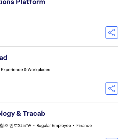
tions Platform
ead
 Experience & Workplaces
logy & Tracab
참조 번호215749
•
Regular Employee
•
Finance