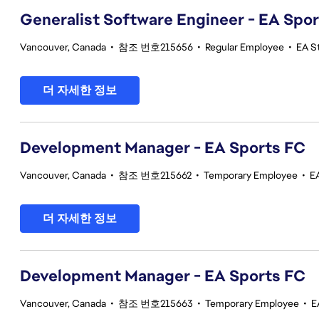
Generalist Software Engineer - EA Spo
Vancouver, Canada
•
참조 번호215656
•
Regular Employee
•
EA S
더 자세한 정보
Development Manager - EA Sports FC
Vancouver, Canada
•
참조 번호215662
•
Temporary Employee
•
E
더 자세한 정보
Development Manager - EA Sports FC
Vancouver, Canada
•
참조 번호215663
•
Temporary Employee
•
E