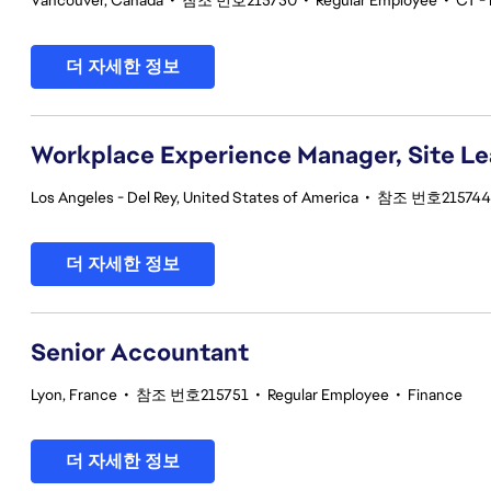
Vancouver, Canada
•
참조 번호215730
•
Regular Employee
•
CT - 
더 자세한 정보
Workplace Experience Manager, Site L
Los Angeles - Del Rey, United States of America
•
참조 번호215744
더 자세한 정보
Senior Accountant
Lyon, France
•
참조 번호215751
•
Regular Employee
•
Finance
더 자세한 정보