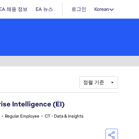
EA 채용 정보
EA 뉴스
로그인
Korean
정렬 기준
se Intelligence (EI)
•
Regular Employee
•
CT - Data & Insights