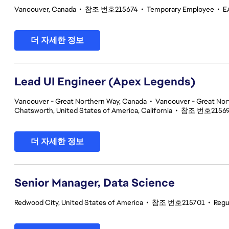
Vancouver, Canada
•
참조 번호215674
•
Temporary Employee
•
E
더 자세한 정보
Lead UI Engineer (Apex Legends)
Vancouver - Great Northern Way, Canada
•
Vancouver - Great Nor
Chatsworth, United States of America, California
•
참조 번호2156
더 자세한 정보
Senior Manager, Data Science
Redwood City, United States of America
•
참조 번호215701
•
Regu