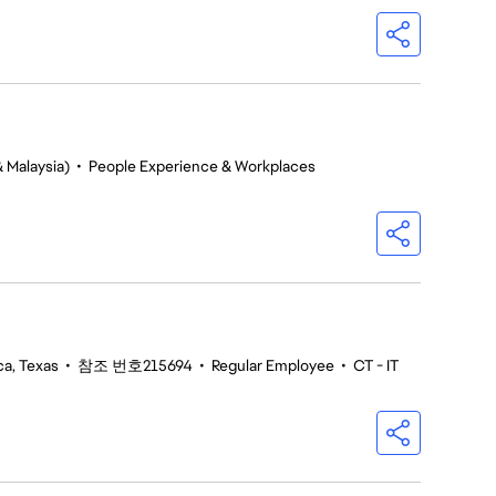
 Malaysia)
•
People Experience & Workplaces
ca, Texas
•
참조 번호215694
•
Regular Employee
•
CT - IT