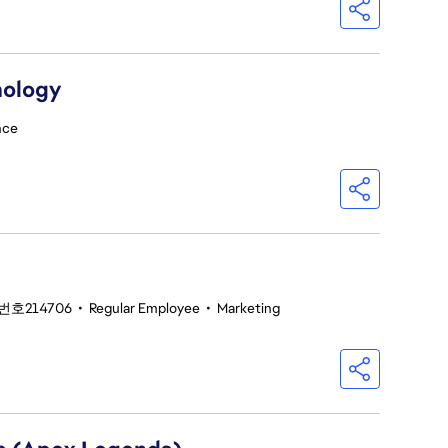
nology
nce
번호214706
•
Regular Employee
•
Marketing