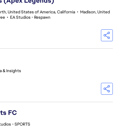
rs (Apex Legends)
th, United States of America, California
•
Madison, United
yee
•
EA Studios - Respawn
a & Insights
rts FC
tudios - SPORTS