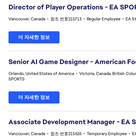
Director of Player Operations - EA SP
Vancouver, Canada
•
참조 번호215713
•
Regular Employee
•
EA S
더 자세한 정보
Senior AI Game Designer - American Fo
Orlando, United States of America
•
Victoria, Canada, British Col
SPORTS
더 자세한 정보
Associate Development Manager - EA
Vancouver, Canada
•
참조 번호215626
•
Temporary Employee
•
E