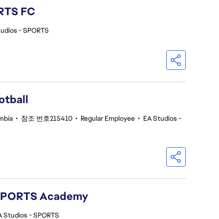
ORTS FC
tudios - SPORTS
otball
umbia
•
참조 번호215410
•
Regular Employee
•
EA Studios -
 SPORTS Academy
A Studios - SPORTS