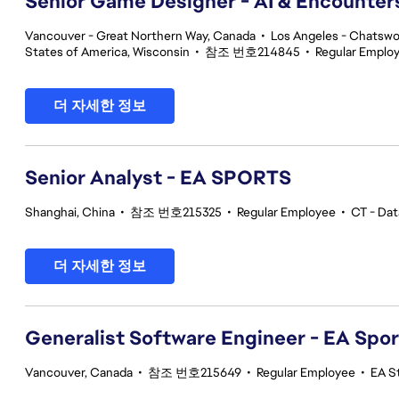
Senior Game Designer - AI & Encounte
Vancouver - Great Northern Way, Canada
•
Los Angeles - Chatswor
States of America, Wisconsin
•
참조 번호214845
•
Regular Emplo
더 자세한 정보
Senior Analyst - EA SPORTS
Shanghai, China
•
참조 번호215325
•
Regular Employee
•
CT - Dat
더 자세한 정보
Generalist Software Engineer - EA Spo
Vancouver, Canada
•
참조 번호215649
•
Regular Employee
•
EA S