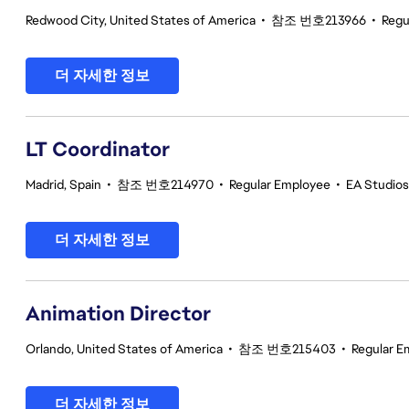
Redwood City, United States of America
•
참조 번호213966
•
Regu
더 자세한 정보
LT Coordinator
Madrid, Spain
•
참조 번호214970
•
Regular Employee
•
EA Studios 
더 자세한 정보
Animation Director
Orlando, United States of America
•
참조 번호215403
•
Regular E
더 자세한 정보