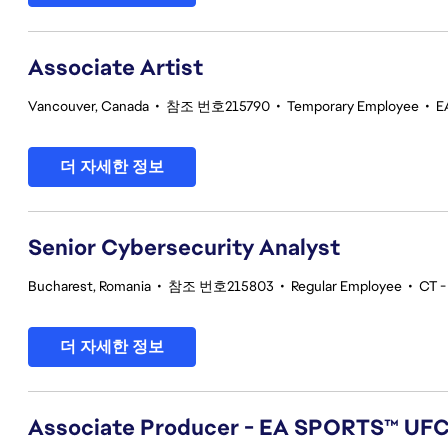
Associate Artist
Vancouver, Canada
•
참조 번호215790
•
Temporary Employee
•
E
더 자세한 정보
Senior Cybersecurity Analyst
Bucharest, Romania
•
참조 번호215803
•
Regular Employee
•
CT -
더 자세한 정보
Associate Producer - EA SPORTS™ UF