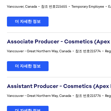
Vancouver, Canada
•
참조 번호215655
•
Temporary Employee
•
E
더 자세한 정보
Associate Producer - Cosmetics (Apex
Vancouver - Great Northern Way, Canada
•
참조 번호215774
•
Reg
더 자세한 정보
Assistant Producer - Cosmetics (Apex
Vancouver - Great Northern Way, Canada
•
참조 번호215776
•
Reg
더 자세한 정보