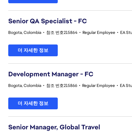
Senior QA Specialist - FC
Bogota, Colombia
•
참조 번호215864
•
Regular Employee
•
EA Stu
더 자세한 정보
Development Manager - FC
Bogota, Colombia
•
참조 번호215866
•
Regular Employee
•
EA Stu
더 자세한 정보
Senior Manager, Global Travel