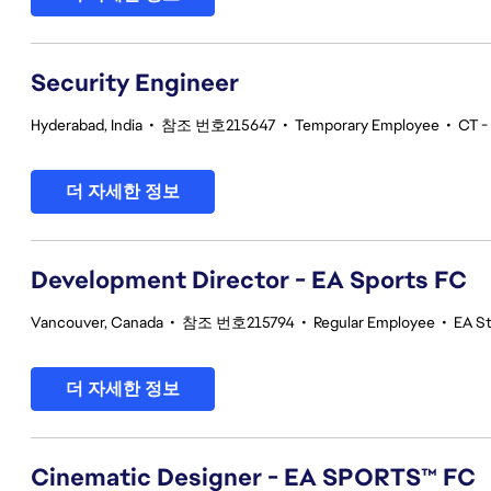
Security Engineer
Hyderabad, India
•
참조 번호215647
•
Temporary Employee
•
CT -
더 자세한 정보
Development Director - EA Sports FC
Vancouver, Canada
•
참조 번호215794
•
Regular Employee
•
EA S
더 자세한 정보
Cinematic Designer - EA SPORTS™ FC