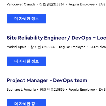
Vancouver, Canada
•
참조 번호215834
•
Regular Employee
•
EA S
더 자세한 정보
Site Reliability Engineer / DevOps – Loc
Madrid, Spain
•
참조 번호215855
•
Regular Employee
•
EA Studios 
더 자세한 정보
Project Manager - DevOps team
Bucharest, Romania
•
참조 번호215856
•
Regular Employee
•
EA S
더 자세한 정보