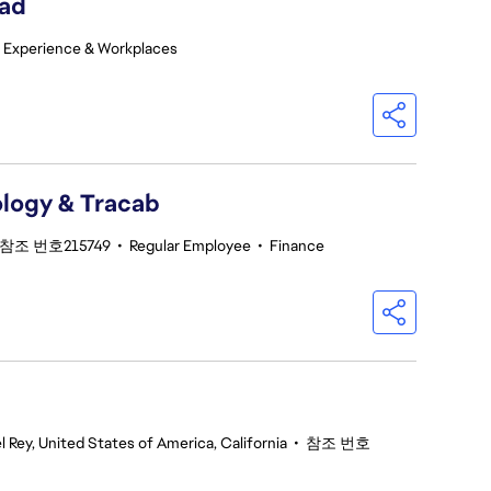
ead
 Experience & Workplaces
logy & Tracab
참조 번호215749
•
Regular Employee
•
Finance
l Rey, United States of America, California
•
참조 번호