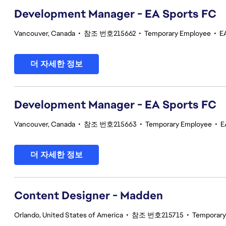
Development Manager - EA Sports FC
Vancouver, Canada
•
참조 번호215662
•
Temporary Employee
•
E
더 자세한 정보
Development Manager - EA Sports FC
Vancouver, Canada
•
참조 번호215663
•
Temporary Employee
•
E
더 자세한 정보
Content Designer - Madden
Orlando, United States of America
•
참조 번호215715
•
Temporary