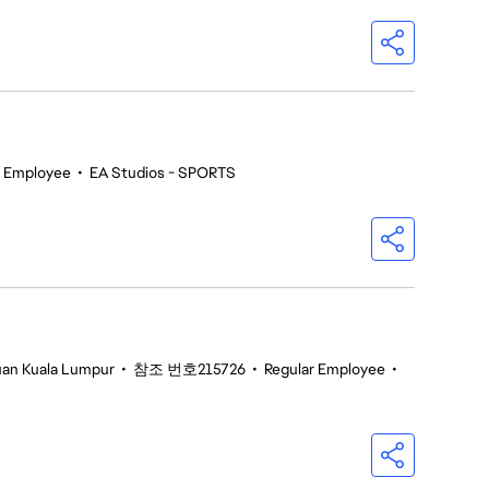
 Employee
•
EA Studios - SPORTS
tuan Kuala Lumpur
•
참조 번호215726
•
Regular Employee
•