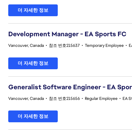
더 자세한 정보
Development Manager - EA Sports FC
Vancouver, Canada
•
참조 번호215637
•
Temporary Employee
•
E
더 자세한 정보
Generalist Software Engineer - EA Spo
Vancouver, Canada
•
참조 번호215656
•
Regular Employee
•
EA S
더 자세한 정보