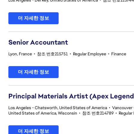
Los Angeles - Del Rey, United States of America
•
참조 번호215744
더 자세한 정보
Senior Accountant
Lyon, France
•
참조 번호215751
•
Regular Employee
•
Finance
더 자세한 정보
Principal Materials Artist (Apex Legend
Los Angeles - Chatsworth, United States of America
•
Vancouver -
United States of America, Wisconsin
•
참조 번호214789
•
Regular
더 자세한 정보