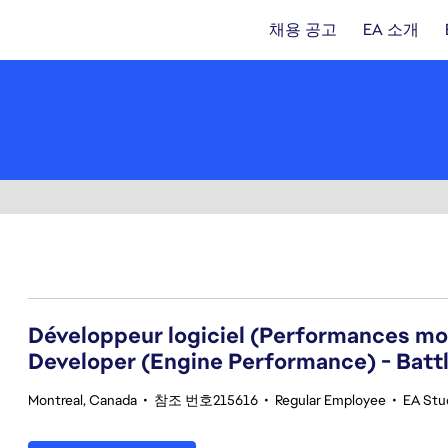
채용 공고
EA 소개
61-80 359건 결과
Développeur logiciel (Performances mot
Developer (Engine Performance) - Battl
Montreal, Canada
•
참조 번호215616
•
Regular Employee
•
EA Stu