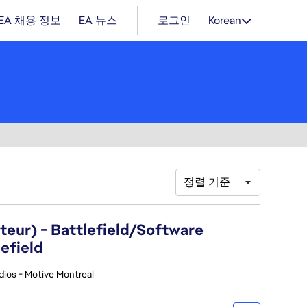
EA 채용 정보
EA 뉴스
로그인
Korean
정렬 기준
eur) - Battlefield/Software
efield
dios - Motive Montreal