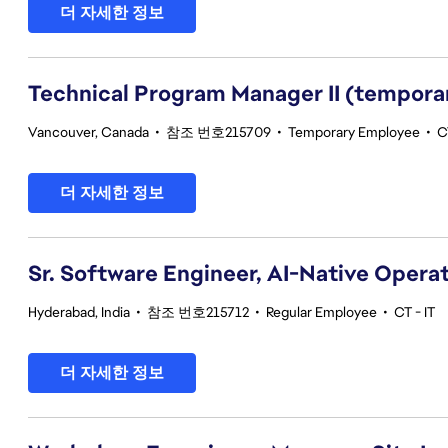
더 자세한 정보
Technical Program Manager II (tempora
Vancouver, Canada
•
참조 번호215709
•
Temporary Employee
•
C
더 자세한 정보
Sr. Software Engineer, AI-Native Opera
Hyderabad, India
•
참조 번호215712
•
Regular Employee
•
CT - IT
더 자세한 정보