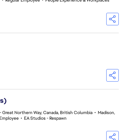
•
Regular Employee
•
People Experience & Workplaces
s)
 Great Northern Way, Canada, British Columbia
•
Madison,
 Employee
•
EA Studios - Respawn