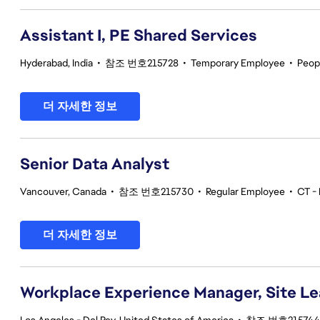
Assistant I, PE Shared Services
Hyderabad, India
•
참조 번호215728
•
Temporary Employee
•
Peop
더 자세한 정보
Senior Data Analyst
Vancouver, Canada
•
참조 번호215730
•
Regular Employee
•
CT - 
더 자세한 정보
Workplace Experience Manager, Site L