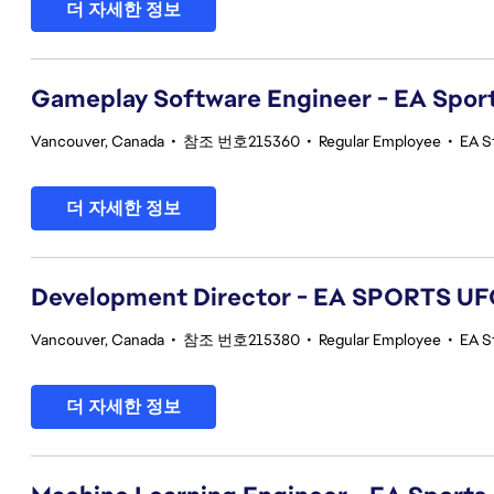
더 자세한 정보
Gameplay Software Engineer - EA Spor
Vancouver, Canada
•
참조 번호215360
•
Regular Employee
•
EA S
더 자세한 정보
Development Director - EA SPORTS UF
Vancouver, Canada
•
참조 번호215380
•
Regular Employee
•
EA S
더 자세한 정보