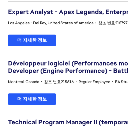
Expert Analyst - Apex Legends, Enterpri
Los Angeles - Del Rey, United States of America
•
참조 번호215797
더 자세한 정보
Développeur logiciel (Performances mot
Developer (Engine Performance) - Battl
Montreal, Canada
•
참조 번호215616
•
Regular Employee
•
EA Stu
더 자세한 정보
Technical Program Manager II (tempora