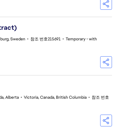
tract)
burg, Sweden
•
참조 번호215691
•
Temporary - with
a, Alberta
•
Victoria, Canada, British Columbia
•
참조 번호