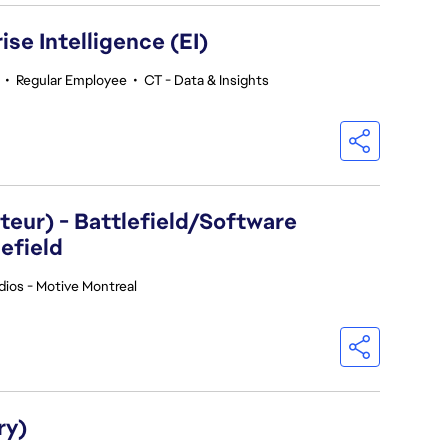
se Intelligence (EI)
•
Regular Employee
•
CT - Data & Insights
eur) - Battlefield/Software
efield
dios - Motive Montreal
ry)