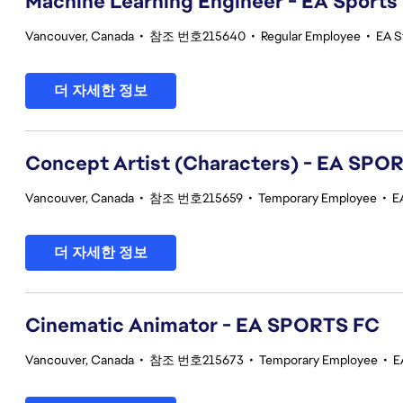
Machine Learning Engineer - EA Sports
Vancouver, Canada
•
참조 번호215640
•
Regular Employee
•
EA S
더 자세한 정보
Concept Artist (Characters) - EA SPO
Vancouver, Canada
•
참조 번호215659
•
Temporary Employee
•
E
더 자세한 정보
Cinematic Animator - EA SPORTS FC
Vancouver, Canada
•
참조 번호215673
•
Temporary Employee
•
E