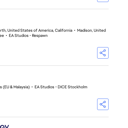
th, United States of America, California
•
Madison, United
yee
•
EA Studios - Respawn
s (EU & Malaysia)
•
EA Studios - DICE Stockholm
 QV