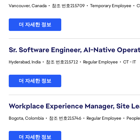
Vancouver, Canada
•
참조 번호215709
•
Temporary Employee
•
C
더 자세한 정보
Sr. Software Engineer, AI-Native Opera
Hyderabad, India
•
참조 번호215712
•
Regular Employee
•
CT - IT
더 자세한 정보
Workplace Experience Manager, Site L
Bogota, Colombia
•
참조 번호215746
•
Regular Employee
•
People
더 자세한 정보