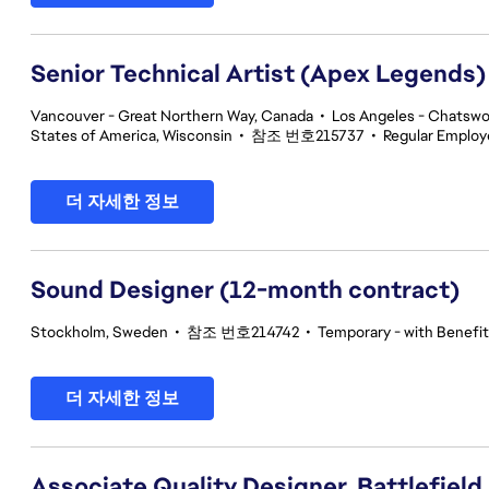
Senior Technical Artist (Apex Legends)
Vancouver - Great Northern Way, Canada
•
Los Angeles - Chatswor
States of America, Wisconsin
•
참조 번호215737
•
Regular Emplo
더 자세한 정보
Sound Designer (12-month contract)
Stockholm, Sweden
•
참조 번호214742
•
Temporary - with Benefit
더 자세한 정보
Associate Quality Designer, Battlefield