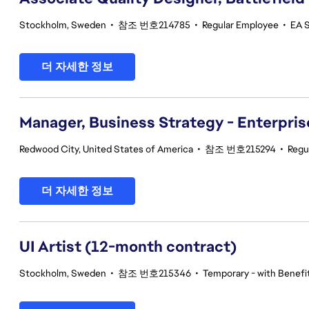
Stockholm, Sweden
•
참조 번호214785
•
Regular Employee
•
EA S
더 자세한 정보
Manager, Business Strategy - Enterpris
Redwood City, United States of America
•
참조 번호215294
•
Regu
더 자세한 정보
UI Artist (12-month contract)
Stockholm, Sweden
•
참조 번호215346
•
Temporary - with Benefit