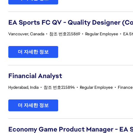
EA Sports FC QV - Quality Designer (
Vancouver, Canada
•
참조 번호215869
•
Regular Employee
•
EA St
더 자세한 정보
Financial Analyst
Hyderabad, India
•
참조 번호215894
•
Regular Employee
•
Finance
더 자세한 정보
Economy Game Product Manager - EA