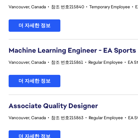
Vancouver, Canada
•
참조 번호215840
•
Temporary Employee
•
E
더 자세한 정보
Machine Learning Engineer - EA Sports
Vancouver, Canada
•
참조 번호215861
•
Regular Employee
•
EA S
더 자세한 정보
Associate Quality Designer
Vancouver, Canada
•
참조 번호215863
•
Regular Employee
•
EA St
더 자세한 정보