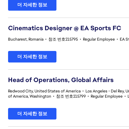
더 자세한 정보
Cinematics Designer @ EA Sports FC
Bucharest, Romania
•
참조 번호215795
•
Regular Employee
•
EA S
더 자세한 정보
Head of Operations, Global Affairs
Redwood City, United States of America
•
Los Angeles - Del Rey, U
of America, Washington
•
참조 번호215799
•
Regular Employee
•
더 자세한 정보