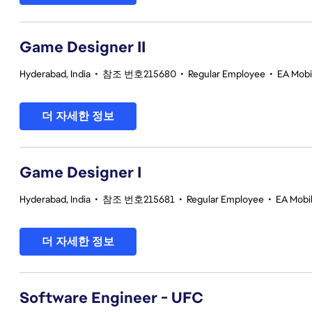
Game Designer II
Hyderabad, India
•
참조 번호215680
•
Regular Employee
•
EA Mobi
더 자세한 정보
Game Designer I
Hyderabad, India
•
참조 번호215681
•
Regular Employee
•
EA Mobil
더 자세한 정보
Software Engineer - UFC