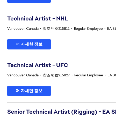
Technical Artist - NHL
Vancouver, Canada
•
참조 번호215811
•
Regular Employee
•
EA S
더 자세한 정보
Technical Artist - UFC
Vancouver, Canada
•
참조 번호215827
•
Regular Employee
•
EA S
더 자세한 정보
Senior Technical Artist (Rigging) - E