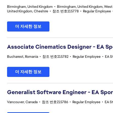
Birmingham, United Kingdom
•
Birmingham, United Kingdom, West
United Kingdom, Cheshire
•
참조 번호215778
•
Regular Employee
더 자세한 정보
Associate Cinematics Designer - EA Sp
Bucharest, Romania
•
참조 번호215782
•
Regular Employee
•
EA S
더 자세한 정보
Generalist Software Engineer - EA Spo
Vancouver, Canada
•
참조 번호215786
•
Regular Employee
•
EA S