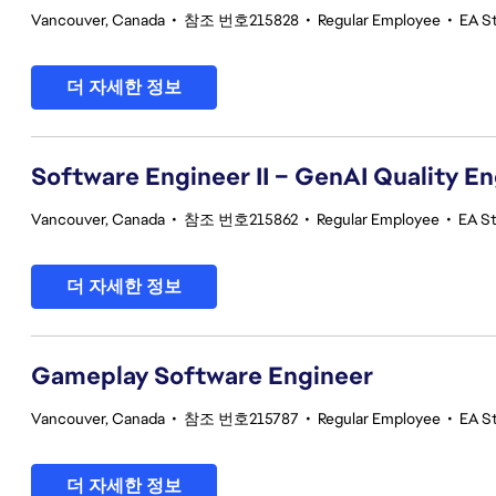
Vancouver, Canada
•
참조 번호215828
•
Regular Employee
•
EA S
더 자세한 정보
Software Engineer II – GenAI Quality E
Vancouver, Canada
•
참조 번호215862
•
Regular Employee
•
EA St
더 자세한 정보
Gameplay Software Engineer
Vancouver, Canada
•
참조 번호215787
•
Regular Employee
•
EA S
더 자세한 정보