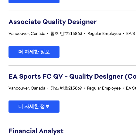
Associate Quality Designer
Vancouver, Canada
•
참조 번호215863
•
Regular Employee
•
EA St
더 자세한 정보
EA Sports FC QV - Quality Designer (
Vancouver, Canada
•
참조 번호215869
•
Regular Employee
•
EA St
더 자세한 정보
Financial Analyst