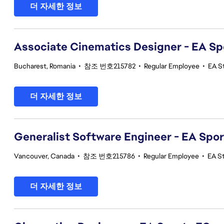
더 자세한 정보
Associate Cinematics Designer - EA Sp
Bucharest, Romania
•
참조 번호215782
•
Regular Employee
•
EA S
더 자세한 정보
Generalist Software Engineer - EA Spo
Vancouver, Canada
•
참조 번호215786
•
Regular Employee
•
EA S
더 자세한 정보