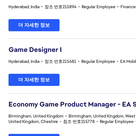
Hyderabad, India
•
참조 번호215894
•
Regular Employee
•
Finance
더 자세한 정보
Game Designer I
Hyderabad, India
•
참조 번호215681
•
Regular Employee
•
EA Mobil
더 자세한 정보
Economy Game Product Manager - EA
Birmingham, United Kingdom
•
Birmingham, United Kingdom, West
United Kingdom, Cheshire
•
참조 번호215778
•
Regular Employee