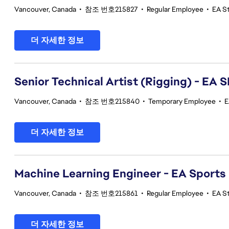
Vancouver, Canada
•
참조 번호215827
•
Regular Employee
•
EA S
더 자세한 정보
Senior Technical Artist (Rigging) - E
Vancouver, Canada
•
참조 번호215840
•
Temporary Employee
•
E
더 자세한 정보
Machine Learning Engineer - EA Sports
Vancouver, Canada
•
참조 번호215861
•
Regular Employee
•
EA S
더 자세한 정보