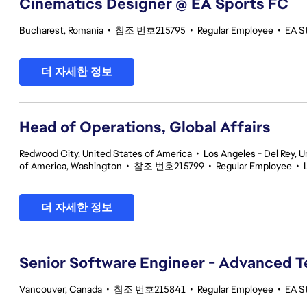
Cinematics Designer @ EA Sports FC
Bucharest, Romania
•
참조 번호215795
•
Regular Employee
•
EA S
더 자세한 정보
Head of Operations, Global Affairs
Redwood City, United States of America
•
Los Angeles - Del Rey, U
of America, Washington
•
참조 번호215799
•
Regular Employee
•
더 자세한 정보
Senior Software Engineer - Advanced 
Vancouver, Canada
•
참조 번호215841
•
Regular Employee
•
EA S