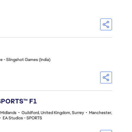
e - Slingshot Games (India)
 SPORTS™ F1
 Midlands
•
Guildford, United Kingdom, Surrey
•
Manchester,
•
EA Studios - SPORTS