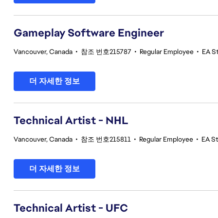
Gameplay Software Engineer
Vancouver, Canada
•
참조 번호215787
•
Regular Employee
•
EA S
더 자세한 정보
Technical Artist - NHL
Vancouver, Canada
•
참조 번호215811
•
Regular Employee
•
EA S
더 자세한 정보
Technical Artist - UFC