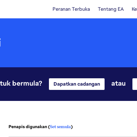
Peranan Terbuka
Tentang EA
Ke
i
ntuk bermula?
atau
Dapatkan cadangan
Penapis digunakan (
Set semula
)
1 Hasil Carian