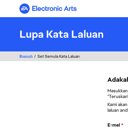
Electronic Arts
Lupa Kata Laluan
Rumah
Set Semula Kata Laluan
Adakah
Masukkan 
"Teruskan"
Kami akan
laluan and
Tetapkan sem
E-mel
*