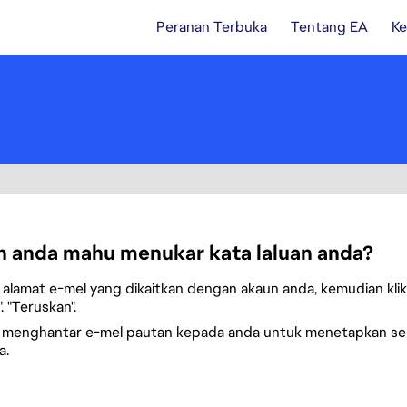
Peranan Terbuka
Tentang EA
Ke
 anda mahu menukar kata laluan anda?
alamat e-mel yang dikaitkan dengan akaun anda, kemudian klik
. "Teruskan".
 menghantar e-mel pautan kepada anda untuk menetapkan se
a.
ula kata laluan dengan e-mel anda