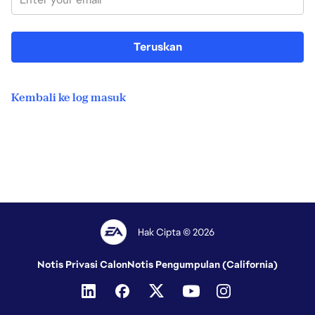
Teruskan
Kembali ke log masuk
Hak Cipta © 2026
Notis Privasi Calon
Notis Pengumpulan (California)