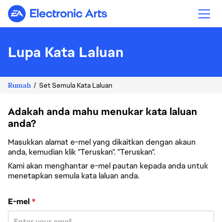
Electronic Arts
Lupa Kata Laluan
Rumah
Set Semula Kata Laluan
Adakah anda mahu menukar kata laluan
anda?
Masukkan alamat e-mel yang dikaitkan dengan akaun
anda, kemudian klik "Teruskan". "Teruskan".
Kami akan menghantar e-mel pautan kepada anda untuk
menetapkan semula kata laluan anda.
Tetapkan semula kata laluan dengan e-mel anda
E-mel
*