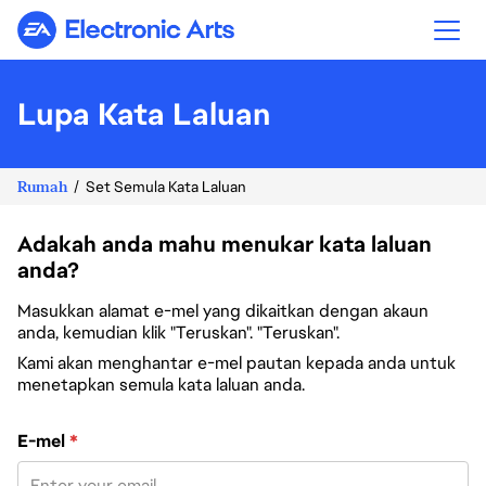
Electronic Arts
Lupa Kata Laluan
Rumah
Set Semula Kata Laluan
Adakah anda mahu menukar kata laluan
anda?
Masukkan alamat e-mel yang dikaitkan dengan akaun
anda, kemudian klik "Teruskan". "Teruskan".
Kami akan menghantar e-mel pautan kepada anda untuk
menetapkan semula kata laluan anda.
Tetapkan semula kata laluan dengan e-mel anda
E-mel
*