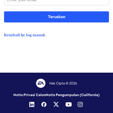
Teruskan
Kembali ke log masuk
Hak Cipta © 2026
Notis Privasi Calon
Notis Pengumpulan (California)