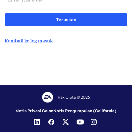
Teruskan
Kembali ke log masuk
Hak Cipta © 2026
Notis Privasi Calon
Notis Pengumpulan (California)