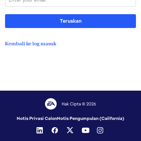
Teruskan
Kembali ke log masuk
Hak Cipta © 2026
Notis Privasi Calon
Notis Pengumpulan (California)