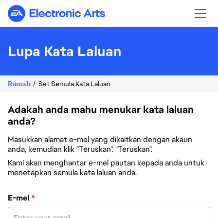
Electronic Arts
Lupa Kata Laluan
Rumah
Set Semula Kata Laluan
Adakah anda mahu menukar kata laluan
anda?
Masukkan alamat e-mel yang dikaitkan dengan akaun
anda, kemudian klik "Teruskan". "Teruskan".
Kami akan menghantar e-mel pautan kepada anda untuk
menetapkan semula kata laluan anda.
Tetapkan semula kata laluan dengan e-mel anda
E-mel
*