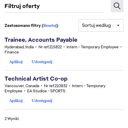
Filtruj oferty
Sortuj według
Zastosowano filtry (
Resetuj
)
2 Wyniki
Trainee, Accounts Payable
Hyderabad, India
•
Nr ref.215822
•
Intern - Temporary Employee
•
Finance
Aplikuj
Udostępnij
Technical Artist Co-op
Vancouver, Canada
•
Nr ref.210832
•
Intern - Temporary
Employee
•
EA Studios - SPORTS
Aplikuj
Udostępnij
2 Wyniki