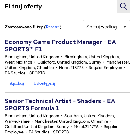
Filtruj oferty
Sortuj według
Zastosowano filtry (
Resetuj
)
3 Wyniki
Economy Game Product Manager - EA
SPORTS™ F1
Birmingham, United Kingdom
•
Birmingham, United Kingdom,
West Midlands
•
Guildford, United Kingdom, Surrey
•
Manchester,
United Kingdom, Cheshire
•
Nr ref.215778
•
Regular Employee
•
EA Studios - SPORTS
Aplikuj
Udostępnij
Senior Technical Artist - Shaders - EA
SPORTS Formula 1
Birmingham, United Kingdom
•
Southam, United Kingdom,
Warwickshire
•
Manchester, United Kingdom, Cheshire
•
Guildford, United Kingdom, Surrey
•
Nr ref.214796
•
Regular
Employee
•
EA Studios - SPORTS