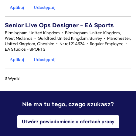
Aplikuj
Udostępnij
Senior Live Ops Designer - EA Sports
Birmingham, United Kingdom
•
Birmingham, United Kingdom,
West Midlands
•
Guildford, United Kingdom, Surrey
•
Manchester,
United Kingdom, Cheshire
•
Nr ref.214324
•
Regular Employee
•
EA Studios - SPORTS
Aplikuj
Udostępnij
3 Wyniki
Nie ma tu tego, czego szukasz?
Utwórz powiadomienie o ofertach pracy