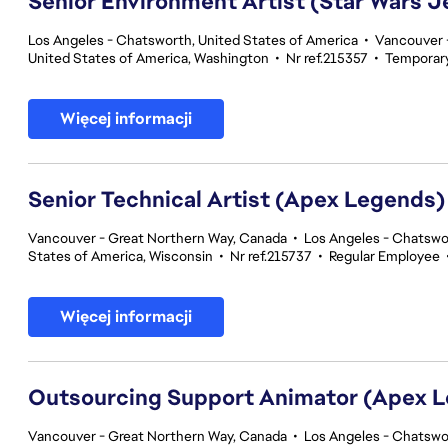
Senior Environment Artist (Star Wars J
Los Angeles - Chatsworth, United States of America
•
Vancouver -
United States of America, Washington
•
Nr ref.215357
•
Temporar
Więcej informacji
Senior Technical Artist (Apex Legends)
Vancouver - Great Northern Way, Canada
•
Los Angeles - Chatswor
States of America, Wisconsin
•
Nr ref.215737
•
Regular Employee
Więcej informacji
Outsourcing Support Animator (Apex 
Vancouver - Great Northern Way, Canada
•
Los Angeles - Chatswor