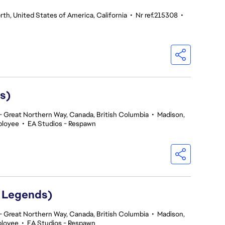
th, United States of America, California
•
Nr ref.215308
•
s)
 Great Northern Way, Canada, British Columbia
•
Madison,
ployee
•
EA Studios - Respawn
 Legends)
 Great Northern Way, Canada, British Columbia
•
Madison,
ployee
•
EA Studios - Respawn