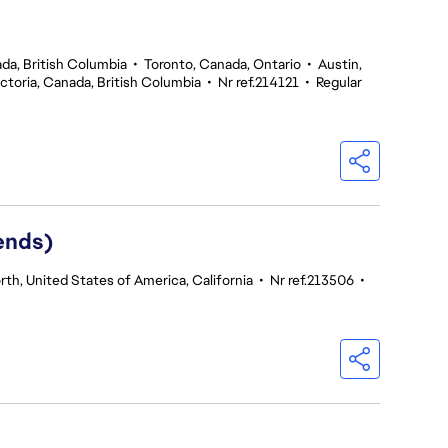
da, British Columbia
•
Toronto, Canada, Ontario
•
Austin,
ictoria, Canada, British Columbia
•
Nr ref.214121
•
Regular
ends)
th, United States of America, California
•
Nr ref.213506
•