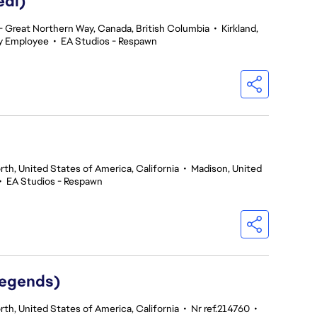
edi)
 Great Northern Way, Canada, British Columbia
•
Kirkland,
y Employee
•
EA Studios - Respawn
th, United States of America, California
•
Madison, United
•
EA Studios - Respawn
Legends)
th, United States of America, California
•
Nr ref.214760
•