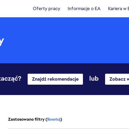
Oferty pracy
Informacje o EA
Kariera w
y
 zacząć?
lub
Znajdź rekomendacje
Zobacz w
Zastosowano filtry (
Resetuj
)
1-20 z 28 Brak wyników