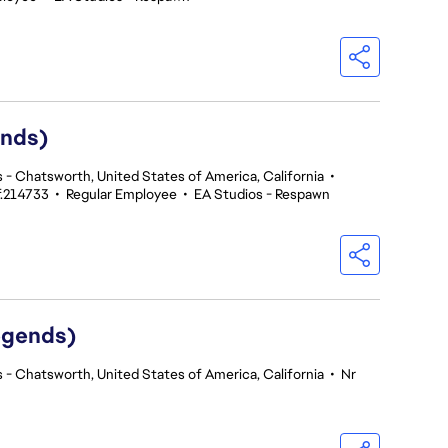
ends)
 - Chatsworth, United States of America, California
•
f.214733
•
Regular Employee
•
EA Studios - Respawn
egends)
 - Chatsworth, United States of America, California
•
Nr