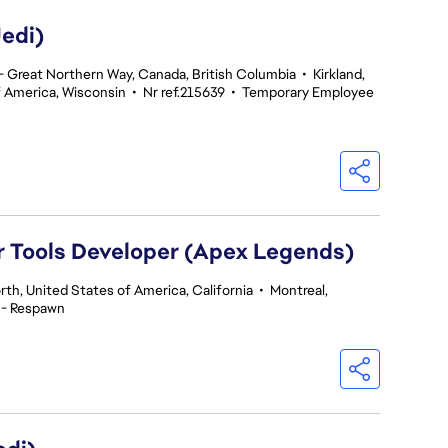
edi)
 Great Northern Way, Canada, British Columbia
•
Kirkland,
f America, Wisconsin
•
Nr ref.215639
•
Temporary Employee
or Tools Developer (Apex Legends)
th, United States of America, California
•
Montreal,
 - Respawn