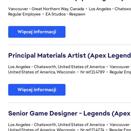
Vancouver - Great Northern Way, Canada
•
Los Angeles - Chatswor
Regular Employee
•
EA Studios - Respawn
Więcej informacji
Principal Materials Artist (Apex Legend
Los Angeles - Chatsworth, United States of America
•
Vancouver -
United States of America, Wisconsin
•
Nr ref.214789
•
Regular Em
Więcej informacji
Senior Game Designer - Legends (Apex
Los Angeles - Chatsworth, United States of America
•
Vancouver -
United States of America, Wisconsin
•
Nr ref.214774
•
Regular Em