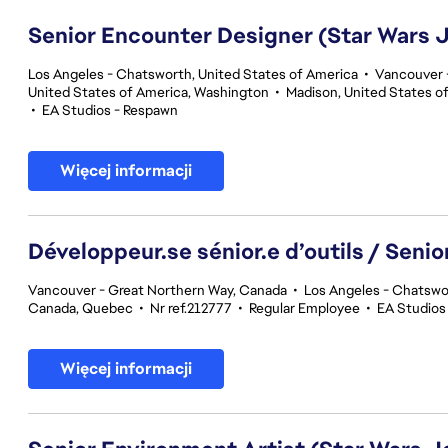
Senior Encounter Designer (Star Wars J
Los Angeles - Chatsworth, United States of America
•
Vancouver -
United States of America, Washington
•
Madison, United States o
•
EA Studios - Respawn
Więcej informacji
Développeur.se sénior.e d’outils / Seni
Vancouver - Great Northern Way, Canada
•
Los Angeles - Chatswor
Canada, Quebec
•
Nr ref.212777
•
Regular Employee
•
EA Studios
Więcej informacji