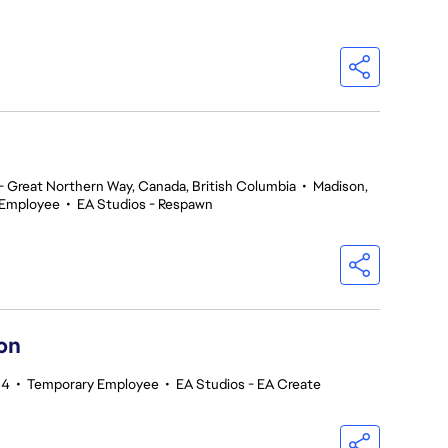
 Great Northern Way, Canada, British Columbia
•
Madison,
 Employee
•
EA Studios - Respawn
on
34
•
Temporary Employee
•
EA Studios - EA Create