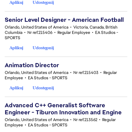
Aplikuj
Udostępnij
Senior Level Designer - American Football
Orlando, United States of America
•
Victoria, Canada, British
Columbia
•
Nr ref.215406
•
Regular Employee
•
EA Studios -
SPORTS
Aplikuj
Udostępnij
Animation Director
Orlando, United States of America
•
Nr ref.215403
•
Regular
Employee
•
EA Studios - SPORTS
Aplikuj
Udostępnij
Advanced C++ Generalist Software
Engineer - Tiburon Innovation and Engine
Orlando, United States of America
•
Nr ref.213562
•
Regular
Employee
•
EA Studios - SPORTS