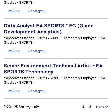
Studios - SPORTS
Aplikuj
Udostępnij
Data Analyst EA SPORTS™ FC (Game
Development Analytics)
Vancouver, Canada
•
Nr ref.213580
•
Temporary Employee
•
EA
Studios - SPORTS
Aplikuj
Udostępnij
Senior Environment Technical Artist - EA
SPORTS Technology
Vancouver, Canada
•
Nr ref.214780
•
Temporary Employee
•
EA
Studios - SPORTS
Aplikuj
Udostępnij
Strona
1-20 z 25 Brak wyników
1
2
Next >>