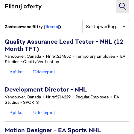
Filtruj oferty
Sortuj według
Zastosowano filtry (
Resetuj
)
1-20 z 25 Brak wyników
Quality Assurance Lead Tester - NHL (12
Month TFT)
Vancouver, Canada
•
Nr ref.214852
•
Temporary Employee
•
EA
Studios - Quality Verification
Aplikuj
Udostępnij
Development Director - NHL
Vancouver, Canada
•
Nr ref.214229
•
Regular Employee
•
EA
Studios - SPORTS
Aplikuj
Udostępnij
Motion Designer - EA Sports NHL