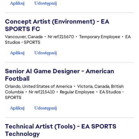
Aplikuj
Udostępnij
Concept Artist (Environment) - EA
SPORTS FC
Vancouver, Canada
•
Nr ref.215670
•
Temporary Employee
•
EA
Studios - SPORTS
Aplikuj
Udostępnij
Senior AI Game Designer - American
Football
Orlando, United States of America
•
Victoria, Canada, British
Columbia
•
Nr ref.215410
•
Regular Employee
•
EA Studios -
SPORTS
Aplikuj
Udostępnij
Technical Artist (Tools) - EA SPORTS
Technology