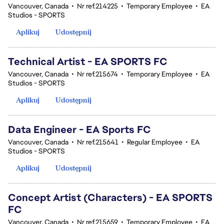
Vancouver, Canada
•
Nr ref.214225
•
Temporary Employee
•
EA
Studios - SPORTS
Aplikuj
Udostępnij
Technical Artist - EA SPORTS FC
Vancouver, Canada
•
Nr ref.215674
•
Temporary Employee
•
EA
Studios - SPORTS
Aplikuj
Udostępnij
Data Engineer - EA Sports FC
Vancouver, Canada
•
Nr ref.215641
•
Regular Employee
•
EA
Studios - SPORTS
Aplikuj
Udostępnij
Concept Artist (Characters) - EA SPORTS
FC
Vancouver, Canada
•
Nr ref.215659
•
Temporary Employee
•
EA