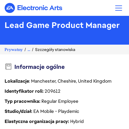
Electronic Arts
Lead Game Product Manager
Prywatny
...
Szczegóły stanowiska
Informacje ogólne
Lokalizacje
: Manchester, Cheshire, United Kingdom
Identyfikator roli
209612
Typ pracownika
Regular Employee
Studio/dział
EA Mobile - Playdemic
Elastyczna organizacja pracy
Hybrid