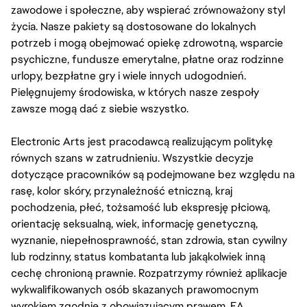
zawodowe i społeczne, aby wspierać zrównoważony styl
życia. Nasze pakiety są dostosowane do lokalnych
potrzeb i mogą obejmować opiekę zdrowotną, wsparcie
psychiczne, fundusze emerytalne, płatne oraz rodzinne
urlopy, bezpłatne gry i wiele innych udogodnień.
Pielęgnujemy środowiska, w których nasze zespoły
zawsze mogą dać z siebie wszystko.
Electronic Arts jest pracodawcą realizującym politykę
równych szans w zatrudnieniu. Wszystkie decyzje
dotyczące pracowników są podejmowane bez względu na
rasę, kolor skóry, przynależność etniczną, kraj
pochodzenia, płeć, tożsamość lub ekspresję płciową,
orientację seksualną, wiek, informację genetyczną,
wyznanie, niepełnosprawność, stan zdrowia, stan cywilny
lub rodzinny, status kombatanta lub jakąkolwiek inną
cechę chronioną prawnie. Rozpatrzymy również aplikacje
wykwalifikowanych osób skazanych prawomocnym
wyrokiem zgodnie z obowiązującym prawem. EA