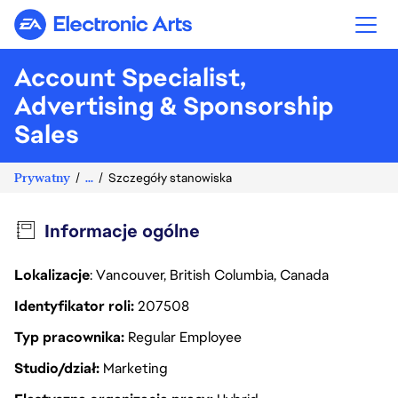
Electronic Arts
Account Specialist,
Advertising & Sponsorship
Sales
Prywatny
...
Szczegóły stanowiska
Informacje ogólne
Lokalizacje
: Vancouver, British Columbia, Canada
Identyfikator roli
207508
Typ pracownika
Regular Employee
Studio/dział
Marketing