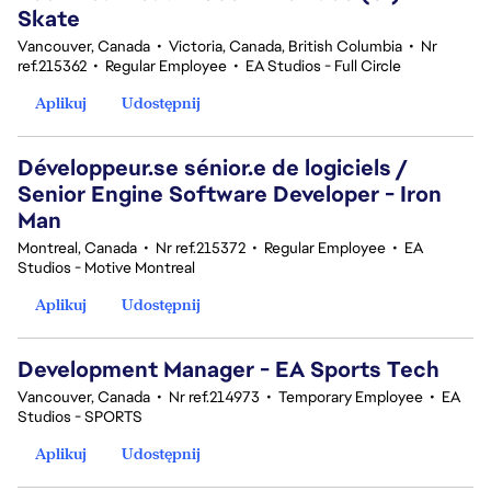
Skate
Vancouver, Canada
•
Victoria, Canada, British Columbia
•
Nr
ref.215362
•
Regular Employee
•
EA Studios - Full Circle
Aplikuj
Udostępnij
Développeur.se sénior.e de logiciels /
Senior Engine Software Developer - Iron
Man
Montreal, Canada
•
Nr ref.215372
•
Regular Employee
•
EA
Studios - Motive Montreal
Aplikuj
Udostępnij
Development Manager - EA Sports Tech
Vancouver, Canada
•
Nr ref.214973
•
Temporary Employee
•
EA
Studios - SPORTS
Aplikuj
Udostępnij