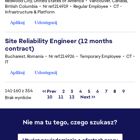
Redwood City, United States of America
•
Vancouver, Canada,
British Columbia
•
Nr ref.214919
•
Regular Employee
•
CT -
Infrastructure & Platform
Aplikuj
Udostępnij
Site Reliability Engineer (12 months
contract)
Bucharest, Romania
•
Nr ref.214926
•
Temporary Employee
•
CT -
IT
Aplikuj
Udostępnij
141-160 z 354
Strona
<< Prev
2
3
4
5
6
7
8
9
10
11
12
Next >>
Brak wyników
Nie ma tu tego, czego szukasz?