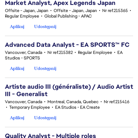
Market Analyst, Apex Legends Japan
Offsite - Japan, Japan
•
Offsite - Japan, Japan
•
Nr ref.215365
•
Regular Employee
•
Global Publishing - APAC
Aplikuj
Udostępnij
Advanced Data Analyst - EA SPORTS™ FC
Vancouver, Canada
•
Nr ref.215382
•
Regular Employee
•
EA
Studios - SPORTS
Aplikuj
Udostępnij
Artiste audio III (généraliste) / Audio Artist
III - Generalist
Vancouver, Canada
•
Montreal, Canada, Quebec
•
Nr ref.215416
•
Temporary Employee
•
EA Studios - EA Create
Aplikuj
Udostępnij
Quality Analyst - Multiple roles