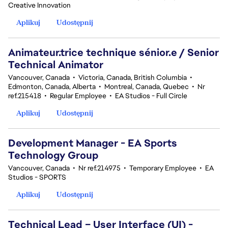
Creative Innovation
Aplikuj
Udostępnij
Animateur.trice technique sénior.e / Senior
Technical Animator
Vancouver, Canada
•
Victoria, Canada, British Columbia
•
Edmonton, Canada, Alberta
•
Montreal, Canada, Quebec
•
Nr
ref.215418
•
Regular Employee
•
EA Studios - Full Circle
Aplikuj
Udostępnij
Development Manager - EA Sports
Technology Group
Vancouver, Canada
•
Nr ref.214975
•
Temporary Employee
•
EA
Studios - SPORTS
Aplikuj
Udostępnij
Technical Lead – User Interface (UI) -