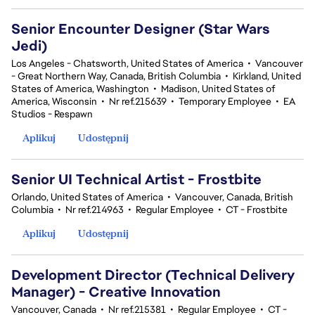
Senior Encounter Designer (Star Wars
Jedi)
Los Angeles - Chatsworth, United States of America
•
Vancouver
- Great Northern Way, Canada, British Columbia
•
Kirkland, United
States of America, Washington
•
Madison, United States of
America, Wisconsin
•
Nr ref.215639
•
Temporary Employee
•
EA
Studios - Respawn
Aplikuj
Udostępnij
Senior UI Technical Artist - Frostbite
Orlando, United States of America
•
Vancouver, Canada, British
Columbia
•
Nr ref.214963
•
Regular Employee
•
CT - Frostbite
Aplikuj
Udostępnij
Development Director (Technical Delivery
Manager) - Creative Innovation
Vancouver, Canada
•
Nr ref.215381
•
Regular Employee
•
CT -