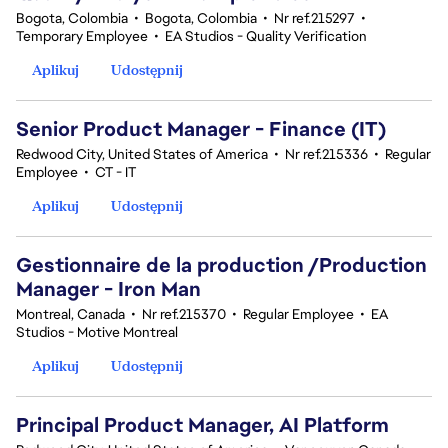
Bogota, Colombia
•
Bogota, Colombia
•
Nr ref.215297
•
Temporary Employee
•
EA Studios - Quality Verification
Aplikuj
Udostępnij
Senior Product Manager - Finance (IT)
Redwood City, United States of America
•
Nr ref.215336
•
Regular
Employee
•
CT - IT
Aplikuj
Udostępnij
Gestionnaire de la production /Production
Manager - Iron Man
Montreal, Canada
•
Nr ref.215370
•
Regular Employee
•
EA
Studios - Motive Montreal
Aplikuj
Udostępnij
Principal Product Manager, AI Platform