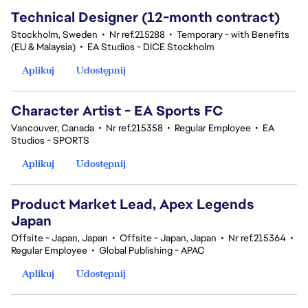
Technical Designer (12-month contract)
Stockholm, Sweden
•
Nr ref.215288
•
Temporary - with Benefits
(EU & Malaysia)
•
EA Studios - DICE Stockholm
Aplikuj
Udostępnij
Character Artist - EA Sports FC
Vancouver, Canada
•
Nr ref.215358
•
Regular Employee
•
EA
Studios - SPORTS
Aplikuj
Udostępnij
Product Market Lead, Apex Legends
Japan
Offsite - Japan, Japan
•
Offsite - Japan, Japan
•
Nr ref.215364
•
Regular Employee
•
Global Publishing - APAC
Aplikuj
Udostępnij