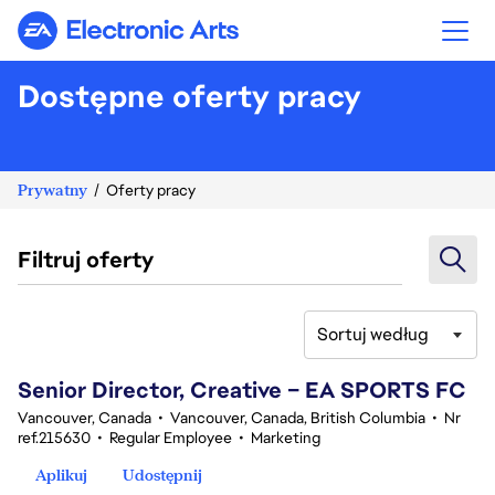
Electronic Arts
Dostępne oferty pracy
Prywatny
Oferty pracy
Filtruj oferty
Sortuj według
141-160 z 354 Brak wyników
Senior Director, Creative – EA SPORTS FC
Vancouver, Canada
•
Vancouver, Canada, British Columbia
•
Nr
ref.215630
•
Regular Employee
•
Marketing
Aplikuj
Udostępnij