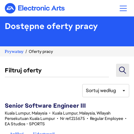
Electronic Arts
Dostępne oferty pracy
Prywatny
Oferty pracy
Filtruj oferty
Sortuj według
1-20 z 343 Brak wyników
Senior Software Engineer III
Kuala Lumpur, Malaysia
•
Kuala Lumpur, Malaysia, Wilayah
Persekutuan Kuala Lumpur
•
Nr ref.215675
•
Regular Employee
•
EA Studios - SPORTS
Aplikuj
Udostępnij