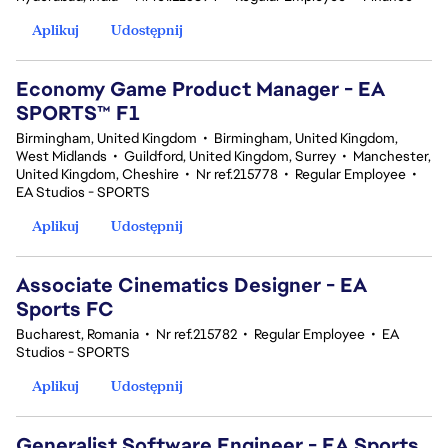
Aplikuj
Udostępnij
Economy Game Product Manager - EA
SPORTS™ F1
Birmingham, United Kingdom
•
Birmingham, United Kingdom,
West Midlands
•
Guildford, United Kingdom, Surrey
•
Manchester,
United Kingdom, Cheshire
•
Nr ref.215778
•
Regular Employee
•
EA Studios - SPORTS
Aplikuj
Udostępnij
Associate Cinematics Designer - EA
Sports FC
Bucharest, Romania
•
Nr ref.215782
•
Regular Employee
•
EA
Studios - SPORTS
Aplikuj
Udostępnij
Generalist Software Engineer - EA Sports