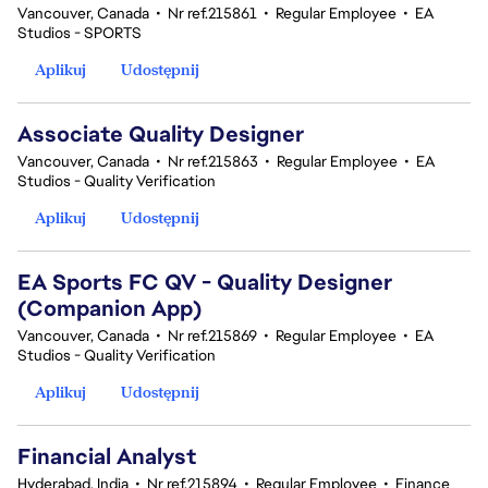
Vancouver, Canada
•
Nr ref.215861
•
Regular Employee
•
EA
Studios - SPORTS
Aplikuj
Udostępnij
Associate Quality Designer
Vancouver, Canada
•
Nr ref.215863
•
Regular Employee
•
EA
Studios - Quality Verification
Aplikuj
Udostępnij
EA Sports FC QV - Quality Designer
(Companion App)
Vancouver, Canada
•
Nr ref.215869
•
Regular Employee
•
EA
Studios - Quality Verification
Aplikuj
Udostępnij
Financial Analyst
Hyderabad, India
•
Nr ref.215894
•
Regular Employee
•
Finance