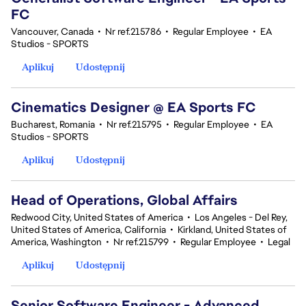
FC
Vancouver, Canada
•
Nr ref.215786
•
Regular Employee
•
EA
Studios - SPORTS
Aplikuj
Udostępnij
Cinematics Designer @ EA Sports FC
Bucharest, Romania
•
Nr ref.215795
•
Regular Employee
•
EA
Studios - SPORTS
Aplikuj
Udostępnij
Head of Operations, Global Affairs
Redwood City, United States of America
•
Los Angeles - Del Rey,
United States of America, California
•
Kirkland, United States of
America, Washington
•
Nr ref.215799
•
Regular Employee
•
Legal
Aplikuj
Udostępnij
Senior Software Engineer - Advanced