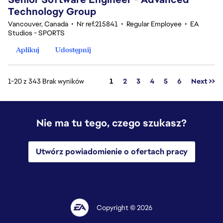
Technology Group
Vancouver, Canada
•
Nr ref.215841
•
Regular Employee
•
EA
Studios - SPORTS
Aplikuj
Udostępnij
Strona
1-20 z 343 Brak wyników
1
2
3
4
5
6
Next >>
Nie ma tu tego, czego szukasz?
Utwórz powiadomienie o ofertach pracy
Copyright © 2026