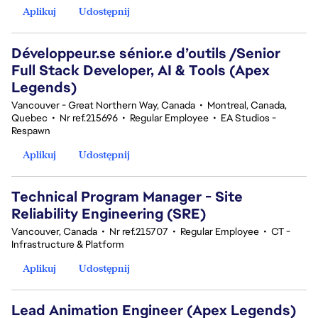
Aplikuj
Udostępnij
Développeur.se sénior.e d’outils /Senior
Full Stack Developer, AI & Tools (Apex
Legends)
Vancouver - Great Northern Way, Canada
•
Montreal, Canada,
Quebec
•
Nr ref.215696
•
Regular Employee
•
EA Studios -
Respawn
Aplikuj
Udostępnij
Technical Program Manager - Site
Reliability Engineering (SRE)
Vancouver, Canada
•
Nr ref.215707
•
Regular Employee
•
CT -
Infrastructure & Platform
Aplikuj
Udostępnij
Lead Animation Engineer (Apex Legends)