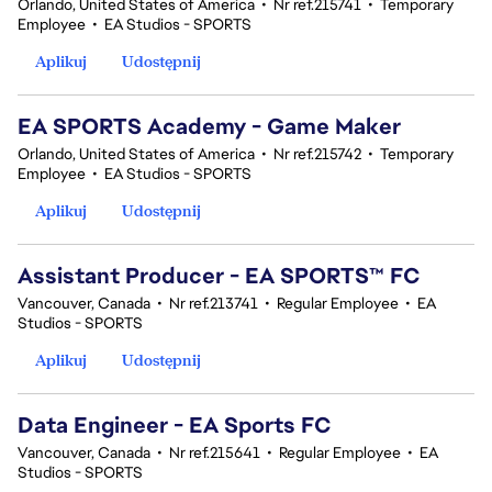
Orlando, United States of America
•
Nr ref.215741
•
Temporary
Employee
•
EA Studios - SPORTS
Aplikuj
Udostępnij
EA SPORTS Academy - Game Maker
Orlando, United States of America
•
Nr ref.215742
•
Temporary
Employee
•
EA Studios - SPORTS
Aplikuj
Udostępnij
Assistant Producer - EA SPORTS™ FC
Vancouver, Canada
•
Nr ref.213741
•
Regular Employee
•
EA
Studios - SPORTS
Aplikuj
Udostępnij
Data Engineer - EA Sports FC
Vancouver, Canada
•
Nr ref.215641
•
Regular Employee
•
EA
Studios - SPORTS