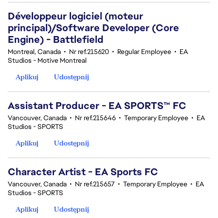
Développeur logiciel (moteur
principal)/Software Developer (Core
Engine) - Battlefield
Montreal, Canada
•
Nr ref.215620
•
Regular Employee
•
EA
Studios - Motive Montreal
Aplikuj
Udostępnij
Assistant Producer - EA SPORTS™ FC
Vancouver, Canada
•
Nr ref.215646
•
Temporary Employee
•
EA
Studios - SPORTS
Aplikuj
Udostępnij
Character Artist - EA Sports FC
Vancouver, Canada
•
Nr ref.215657
•
Temporary Employee
•
EA
Studios - SPORTS
Aplikuj
Udostępnij