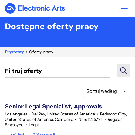
Electronic Arts
Dostępne oferty pracy
Prywatny
Oferty pracy
Filtruj oferty
Sortuj według
81-100 z 351 Brak wyników
Senior Legal Specialist, Approvals
Los Angeles - Del Rey, United States of America
•
Redwood City,
United States of America, California
•
Nr ref.215723
•
Regular
Employee
•
Legal
Aplikuj
Udostępnij