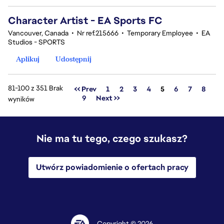
Character Artist - EA Sports FC
Vancouver, Canada
•
Nr ref.215666
•
Temporary Employee
•
EA
Studios - SPORTS
Aplikuj
Udostępnij
81-100 z 351 Brak
Strona
<< Prev
1
2
3
4
5
6
7
8
9
Next >>
wyników
Nie ma tu tego, czego szukasz?
Utwórz powiadomienie o ofertach pracy
Copyright © 2026