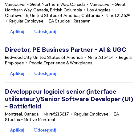
Vancouver - Great Northern Way, Canada
•
Vancouver - Great
Northern Way, Canada, British Columbia
•
Los Angeles -
Chatsworth, United States of America, California
•
Nr ref.213629
•
Regular Employee
•
EA Studios - Respawn
Aplikuj
Udostępnij
Director, PE Business Partner - AI & UGC
Redwood City, United States of America
•
Nr ref.215414
•
Regular
Employee
•
People Experience & Workplaces
Aplikuj
Udostępnij
Développeur logiciel senior (interface
utilisateur)/Senior Software Developer (UI)
- Battlefield
Montreal, Canada
•
Nr ref.215617
•
Regular Employee
•
EA
Studios - Motive Montreal
Aplikuj
Udostępnij