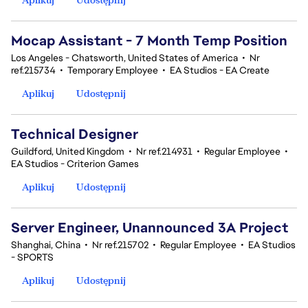
Mocap Assistant - 7 Month Temp Position
Los Angeles - Chatsworth, United States of America
•
Nr
ref.215734
•
Temporary Employee
•
EA Studios - EA Create
Aplikuj
Udostępnij
Technical Designer
Guildford, United Kingdom
•
Nr ref.214931
•
Regular Employee
•
EA Studios - Criterion Games
Aplikuj
Udostępnij
Server Engineer, Unannounced 3A Project
Shanghai, China
•
Nr ref.215702
•
Regular Employee
•
EA Studios
- SPORTS
Aplikuj
Udostępnij