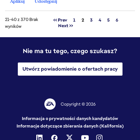
Aplikuj
Udostępnij
21-40 z 370 Brak
Strona
<< Prev
1
2
3
4
5
6
Next >>
wyników
Nie ma tu tego, czego szukasz?
Utwórz powiadomienie o ofertach pracy
Copyright © 2026
Informacja o prywatności danych kandydatów
Informacje dotyczące zbierania danych (Kalifornia)