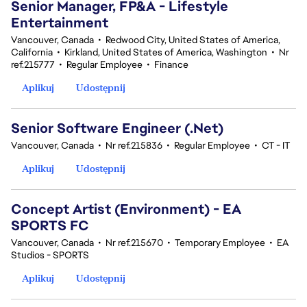
Senior Manager, FP&A - Lifestyle
Entertainment
Vancouver, Canada
•
Redwood City, United States of America,
California
•
Kirkland, United States of America, Washington
•
Nr
ref.215777
•
Regular Employee
•
Finance
Aplikuj
Udostępnij
Senior Software Engineer (.Net)
Vancouver, Canada
•
Nr ref.215836
•
Regular Employee
•
CT - IT
Aplikuj
Udostępnij
Concept Artist (Environment) - EA
SPORTS FC
Vancouver, Canada
•
Nr ref.215670
•
Temporary Employee
•
EA
Studios - SPORTS
Aplikuj
Udostępnij