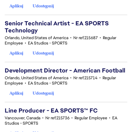
Aplikuj
Udostępnij
Senior Technical Artist - EA SPORTS
Technology
Orlando, United States of America
•
Nr ref.215687
•
Regular
Employee
•
EA Studios - SPORTS
Aplikuj
Udostępnij
Development Director - American Football
Orlando, United States of America
•
Nr ref.215714
•
Regular
Employee
•
EA Studios - SPORTS
Aplikuj
Udostępnij
Line Producer - EA SPORTS™ FC
Vancouver, Canada
•
Nr ref.215736
•
Regular Employee
•
EA
Studios - SPORTS