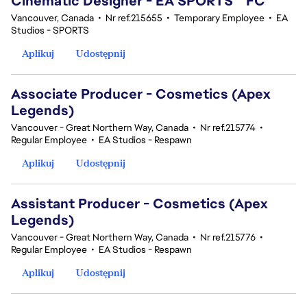
Cinematic Designer - EA SPORTS™ FC
Vancouver, Canada
•
Nr ref.215655
•
Temporary Employee
•
EA
Studios - SPORTS
Aplikuj
Udostępnij
Associate Producer - Cosmetics (Apex
Legends)
Vancouver - Great Northern Way, Canada
•
Nr ref.215774
•
Regular Employee
•
EA Studios - Respawn
Aplikuj
Udostępnij
Assistant Producer - Cosmetics (Apex
Legends)
Vancouver - Great Northern Way, Canada
•
Nr ref.215776
•
Regular Employee
•
EA Studios - Respawn
Aplikuj
Udostępnij