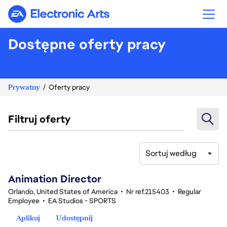
Electronic Arts
Dostępne oferty pracy
Prywatny
Oferty pracy
Filtruj oferty
Sortuj według
21-40 z 370 Brak wyników
Animation Director
Orlando, United States of America
•
Nr ref.215403
•
Regular
Employee
•
EA Studios - SPORTS
Aplikuj
Udostępnij