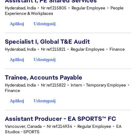
Assistant I, PE Shared Services
Hyderabad, India
•
Nr ref.215805
•
Regular Employee
•
People
Experience & Workplaces
Aplikuj
Udostępnij
Specialist I, Global T&E Audit
Hyderabad, India
•
Nr ref.215821
•
Regular Employee
•
Finance
Aplikuj
Udostępnij
Trainee, Accounts Payable
Hyderabad, India
•
Nr ref.215822
•
Intern - Temporary Employee
•
Finance
Aplikuj
Udostępnij
Assistant Producer - EA SPORTS™ FC
Vancouver, Canada
•
Nr ref.214934
•
Regular Employee
•
EA
Studios - SPORTS