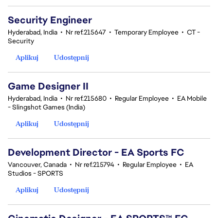
Security Engineer
Hyderabad, India
•
Nr ref.215647
•
Temporary Employee
•
CT -
Security
Aplikuj
Udostępnij
Game Designer II
Hyderabad, India
•
Nr ref.215680
•
Regular Employee
•
EA Mobile
- Slingshot Games (India)
Aplikuj
Udostępnij
Development Director - EA Sports FC
Vancouver, Canada
•
Nr ref.215794
•
Regular Employee
•
EA
Studios - SPORTS
Aplikuj
Udostępnij