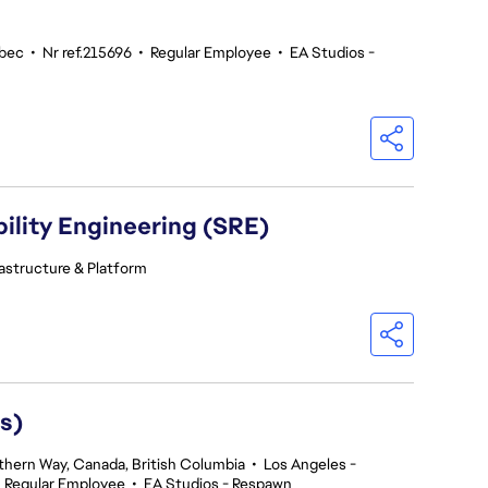
ebec
•
Nr ref.215696
•
Regular Employee
•
EA Studios -
ility Engineering (SRE)
rastructure & Platform
s)
thern Way, Canada, British Columbia
•
Los Angeles -
•
Regular Employee
•
EA Studios - Respawn