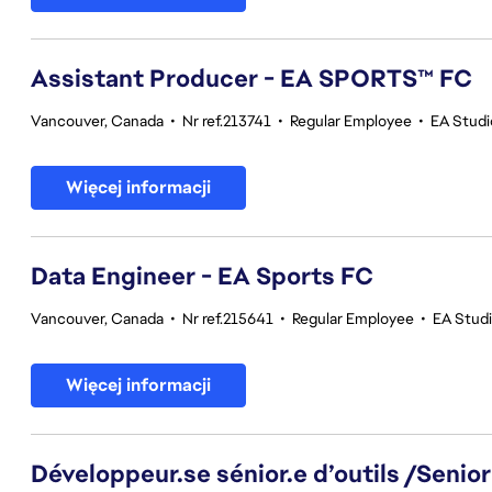
Assistant Producer - EA SPORTS™ FC
Vancouver, Canada
•
Nr ref.213741
•
Regular Employee
•
EA Stud
Więcej informacji
Data Engineer - EA Sports FC
Vancouver, Canada
•
Nr ref.215641
•
Regular Employee
•
EA Stud
Więcej informacji
Développeur.se sénior.e d’outils /Senior