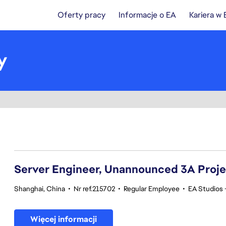
Oferty pracy
Informacje o EA
Kariera w
y
81-100 z 370 Brak wyników
Server Engineer, Unannounced 3A Proj
Shanghai, China
•
Nr ref.215702
•
Regular Employee
•
EA Studios
Więcej informacji