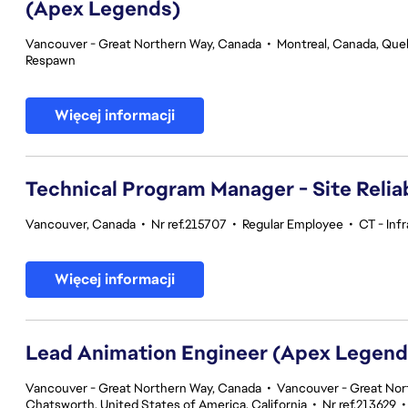
(Apex Legends)
Vancouver - Great Northern Way, Canada
•
Montreal, Canada, Qu
Respawn
Więcej informacji
Technical Program Manager - Site Reliab
Vancouver, Canada
•
Nr ref.215707
•
Regular Employee
•
CT - Inf
Więcej informacji
Lead Animation Engineer (Apex Legend
Vancouver - Great Northern Way, Canada
•
Vancouver - Great Nor
Chatsworth, United States of America, California
•
Nr ref.213629