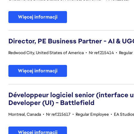
Więcej informacji
Director, PE Business Partner - AI & U
Redwood City, United States of America
•
Nr ref.215414
•
Regular
Więcej informacji
Développeur logiciel senior (interface 
Developer (UI) - Battlefield
Montreal, Canada
•
Nr ref.215617
•
Regular Employee
•
EA Studios
Więcej informacji