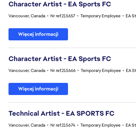
Character Artist - EA Sports FC
Vancouver, Canada
•
Nr ref.215657
•
Temporary Employee
•
EA S
Więcej informacji
Character Artist - EA Sports FC
Vancouver, Canada
•
Nr ref.215666
•
Temporary Employee
•
EA S
Więcej informacji
Technical Artist - EA SPORTS FC
Vancouver, Canada
•
Nr ref.215674
•
Temporary Employee
•
EA S