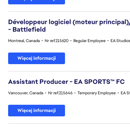
Développeur logiciel (moteur principal
- Battlefield
Montreal, Canada
•
Nr ref.215620
•
Regular Employee
•
EA Studios
Więcej informacji
Assistant Producer - EA SPORTS™ FC
Vancouver, Canada
•
Nr ref.215646
•
Temporary Employee
•
EA S
Więcej informacji