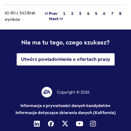
61-80 z 342 Brak
Strona
<< Prev
1
2
3
4
5
6
7
8
Next >>
wyników
Nie ma tu tego, czego szukasz?
Utwórz powiadomienie o ofertach pracy
Copyright © 2026
Informacja o prywatności danych kandydatów
Informacje dotyczące zbierania danych (Kalifornia)