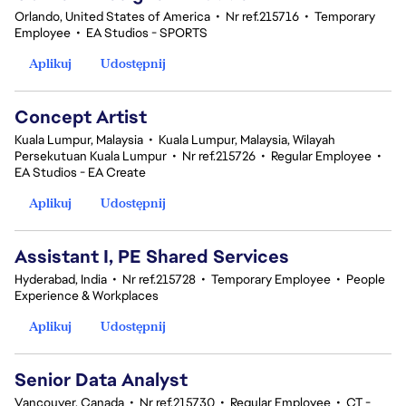
Orlando, United States of America
•
Nr ref.215716
•
Temporary
Employee
•
EA Studios - SPORTS
Aplikuj
Udostępnij
Concept Artist
Kuala Lumpur, Malaysia
•
Kuala Lumpur, Malaysia, Wilayah
Persekutuan Kuala Lumpur
•
Nr ref.215726
•
Regular Employee
•
EA Studios - EA Create
Aplikuj
Udostępnij
Assistant I, PE Shared Services
Hyderabad, India
•
Nr ref.215728
•
Temporary Employee
•
People
Experience & Workplaces
Aplikuj
Udostępnij
Senior Data Analyst
Vancouver, Canada
•
Nr ref.215730
•
Regular Employee
•
CT -