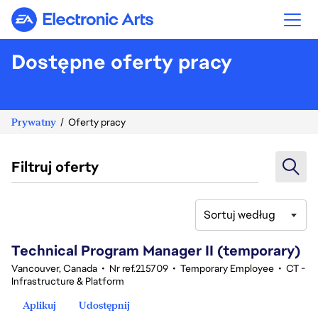
Electronic Arts
Dostępne oferty pracy
Prywatny
Oferty pracy
Filtruj oferty
Sortuj według
61-80 z 342 Brak wyników
Technical Program Manager II (temporary)
Vancouver, Canada
•
Nr ref.215709
•
Temporary Employee
•
CT -
Infrastructure & Platform
Aplikuj
Udostępnij