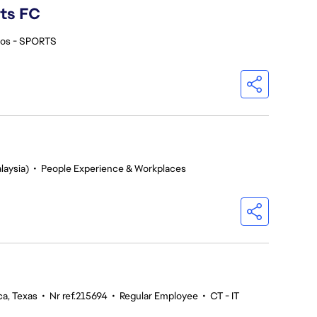
rts FC
ios - SPORTS
laysia)
•
People Experience & Workplaces
ca, Texas
•
Nr ref.215694
•
Regular Employee
•
CT - IT