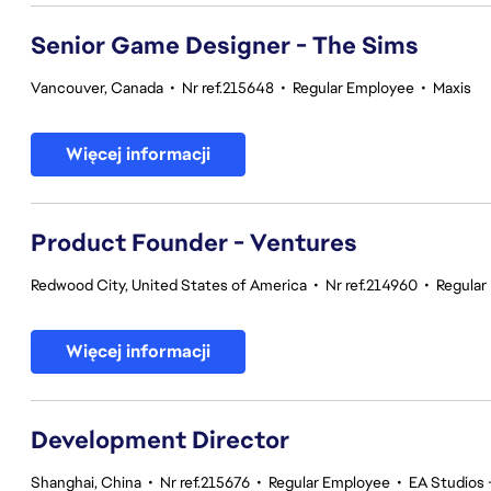
Senior Game Designer - The Sims
Vancouver, Canada
•
Nr ref.215648
•
Regular Employee
•
Maxis
Więcej informacji
Product Founder - Ventures
Redwood City, United States of America
•
Nr ref.214960
•
Regular
Więcej informacji
Development Director
Shanghai, China
•
Nr ref.215676
•
Regular Employee
•
EA Studios