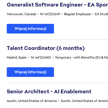
Generalist Software Engineer - EA Spo
Vancouver, Canada
•
Nr ref.215649
•
Regular Employee
•
EA Stud
Więcej informacji
Talent Coordinator (6 months)
Madrid, Spain
•
Nr ref.215683
•
Temporary - with Benefits (EU & Ma
Więcej informacji
Senior Architect - AI Enablement
Austin, United States of America
•
Austin, United States of Ameri