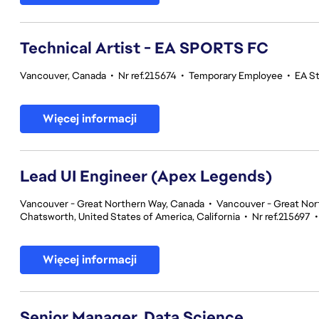
Technical Artist - EA SPORTS FC
Vancouver, Canada
•
Nr ref.215674
•
Temporary Employee
•
EA S
Więcej informacji
Lead UI Engineer (Apex Legends)
Vancouver - Great Northern Way, Canada
•
Vancouver - Great Nor
Chatsworth, United States of America, California
•
Nr ref.215697
Więcej informacji
Senior Manager, Data Science