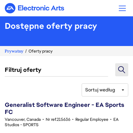
Electronic Arts
Dostępne oferty pracy
Prywatny
Oferty pracy
Filtruj oferty
Sortuj według
81-100 z 359 Brak wyników
Generalist Software Engineer - EA Sports
FC
Vancouver, Canada
•
Nr ref.215636
•
Regular Employee
•
EA
Studios - SPORTS