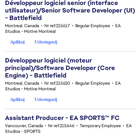
Développeur logiciel senior (interface
utilisateur)/Senior Software Developer (UI)
- Battlefield
Montreal, Canada
•
Nr ref.215617
•
Regular Employee
•
EA
Studios - Motive Montreal
Aplikuj
Udostępnij
Développeur logiciel (moteur
principal)/Software Developer (Core
Engine) - Battlefield
Montreal, Canada
•
Nr ref.215620
•
Regular Employee
•
EA
Studios - Motive Montreal
Aplikuj
Udostępnij
Assistant Producer - EA SPORTS™ FC
Vancouver, Canada
•
Nr ref.215646
•
Temporary Employee
•
EA
Studios - SPORTS