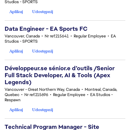
Studios - SPORTS
Aplikuj
Udostępnij
Data Engineer - EA Sports FC
Vancouver, Canada
•
Nr ref.215641
•
Regular Employee
•
EA
Studios - SPORTS
Aplikuj
Udostępnij
Développeur.se sénior.e d’outils /Senior
Full Stack Developer, AI & Tools (Apex
Legends)
Vancouver - Great Northern Way, Canada
•
Montreal, Canada,
Quebec
•
Nr ref.215696
•
Regular Employee
•
EA Studios -
Respawn
Aplikuj
Udostępnij
Technical Program Manager - Site