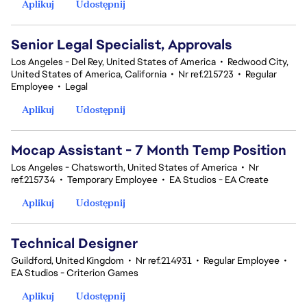
Aplikuj
Udostępnij
Senior Legal Specialist, Approvals
Los Angeles - Del Rey, United States of America
•
Redwood City,
United States of America, California
•
Nr ref.215723
•
Regular
Employee
•
Legal
Aplikuj
Udostępnij
Mocap Assistant - 7 Month Temp Position
Los Angeles - Chatsworth, United States of America
•
Nr
ref.215734
•
Temporary Employee
•
EA Studios - EA Create
Aplikuj
Udostępnij
Technical Designer
Guildford, United Kingdom
•
Nr ref.214931
•
Regular Employee
•
EA Studios - Criterion Games
Aplikuj
Udostępnij