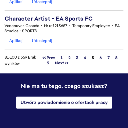
Aplikuj
Udostępnij
Character Artist - EA Sports FC
Vancouver, Canada
•
Nr ref.215657
•
Temporary Employee
•
EA
Studios - SPORTS
Aplikuj
Udostępnij
81-100 z 359 Brak
Strona
<< Prev
1
2
3
4
5
6
7
8
9
Next >>
wyników
Nie ma tu tego, czego szukasz?
Utwórz powiadomienie o ofertach pracy