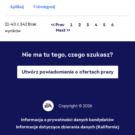
Aplikuj
Udostępnij
21-40 z 342 Brak
Strona
<< Prev
1
2
3
4
5
6
Next >>
wyników
Nie ma tu tego, czego szukasz?
Utwórz powiadomienie o ofertach pracy
Copyright © 2026
Informacja o prywatności danych kandydatów
Informacje dotyczące zbierania danych (Kalifornia)