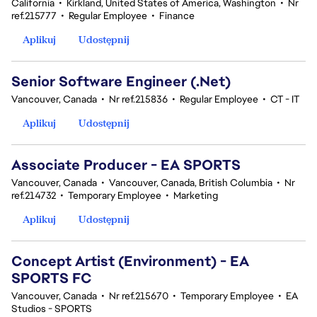
California
•
Kirkland, United States of America, Washington
•
Nr
ref.215777
•
Regular Employee
•
Finance
Aplikuj
Udostępnij
Senior Software Engineer (.Net)
Vancouver, Canada
•
Nr ref.215836
•
Regular Employee
•
CT - IT
Aplikuj
Udostępnij
Associate Producer - EA SPORTS
Vancouver, Canada
•
Vancouver, Canada, British Columbia
•
Nr
ref.214732
•
Temporary Employee
•
Marketing
Aplikuj
Udostępnij
Concept Artist (Environment) - EA
SPORTS FC
Vancouver, Canada
•
Nr ref.215670
•
Temporary Employee
•
EA
Studios - SPORTS