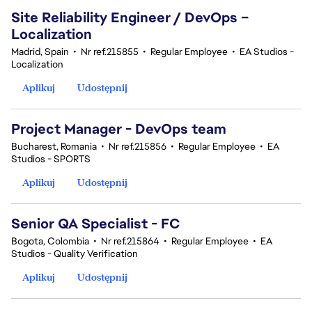
Site Reliability Engineer / DevOps –
Localization
Madrid, Spain
•
Nr ref.215855
•
Regular Employee
•
EA Studios -
Localization
Aplikuj
Udostępnij
Project Manager - DevOps team
Bucharest, Romania
•
Nr ref.215856
•
Regular Employee
•
EA
Studios - SPORTS
Aplikuj
Udostępnij
Senior QA Specialist - FC
Bogota, Colombia
•
Nr ref.215864
•
Regular Employee
•
EA
Studios - Quality Verification
Aplikuj
Udostępnij