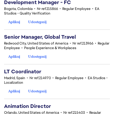
Development Manager - FC
Bogota, Colombia
•
Nr ref.215866
•
Regular Employee
•
EA
Studios - Quality Verification
Aplikuj
Udostępnij
Senior Manager, Global Travel
Redwood City, United States of America
•
Nr ref.213966
•
Regular
Employee
•
People Experience & Workplaces
Aplikuj
Udostępnij
LT Coordinator
Madrid, Spain
•
Nr ref.214970
•
Regular Employee
•
EA Studios -
Localization
Aplikuj
Udostępnij
Animation Director
Orlando, United States of America
•
Nr ref.215403
•
Regular