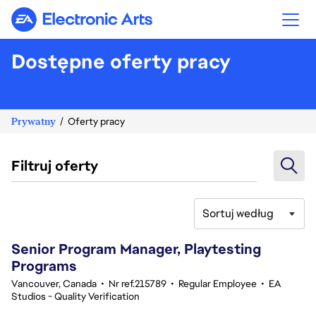
Electronic Arts
Dostępne oferty pracy
Prywatny
Oferty pracy
Filtruj oferty
Sortuj według
21-40 z 342 Brak wyników
Senior Program Manager, Playtesting
Programs
Vancouver, Canada
•
Nr ref.215789
•
Regular Employee
•
EA
Studios - Quality Verification