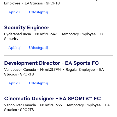
Employee
•
EA Studios - SPORTS
Aplikuj
Udostępnij
Security Engineer
Hyderabad, India
•
Nr ref.215647
•
Temporary Employee
•
CT -
Security
Aplikuj
Udostępnij
Development Director - EA Sports FC
Vancouver, Canada
•
Nr ref.215794
•
Regular Employee
•
EA
Studios - SPORTS
Aplikuj
Udostępnij
Cinematic Designer - EA SPORTS™ FC
Vancouver, Canada
•
Nr ref.215655
•
Temporary Employee
•
EA
Studios - SPORTS