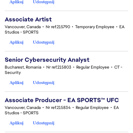
Aplikuj
Udostępnij
Associate Artist
Vancouver, Canada
•
Nr ref.215790
•
Temporary Employee
•
EA
Studios - SPORTS
Aplikuj
Udostępnij
Senior Cybersecurity Analyst
Bucharest, Romania
•
Nr ref.215803
•
Regular Employee
•
CT -
Security
Aplikuj
Udostępnij
Associate Producer - EA SPORTS™ UFC
Vancouver, Canada
•
Nr ref.215834
•
Regular Employee
•
EA
Studios - SPORTS
Aplikuj
Udostępnij