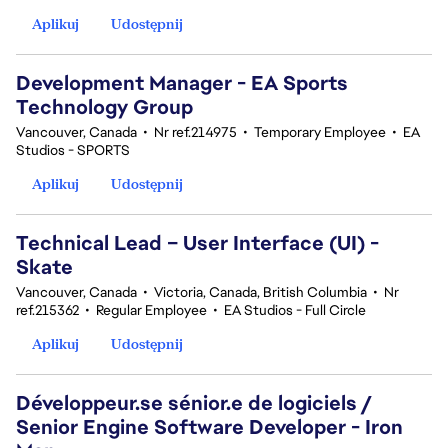
Aplikuj
Udostępnij
Development Manager - EA Sports
Technology Group
Vancouver, Canada
•
Nr ref.214975
•
Temporary Employee
•
EA
Studios - SPORTS
Aplikuj
Udostępnij
Technical Lead – User Interface (UI) -
Skate
Vancouver, Canada
•
Victoria, Canada, British Columbia
•
Nr
ref.215362
•
Regular Employee
•
EA Studios - Full Circle
Aplikuj
Udostępnij
Développeur.se sénior.e de logiciels /
Senior Engine Software Developer - Iron