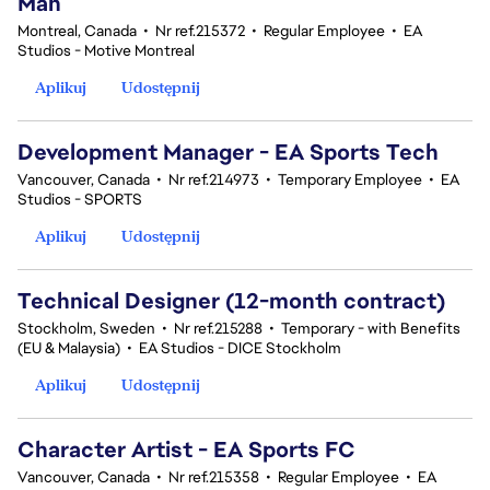
Man
Montreal, Canada
•
Nr ref.215372
•
Regular Employee
•
EA
Studios - Motive Montreal
Aplikuj
Udostępnij
Development Manager - EA Sports Tech
Vancouver, Canada
•
Nr ref.214973
•
Temporary Employee
•
EA
Studios - SPORTS
Aplikuj
Udostępnij
Technical Designer (12-month contract)
Stockholm, Sweden
•
Nr ref.215288
•
Temporary - with Benefits
(EU & Malaysia)
•
EA Studios - DICE Stockholm
Aplikuj
Udostępnij
Character Artist - EA Sports FC
Vancouver, Canada
•
Nr ref.215358
•
Regular Employee
•
EA