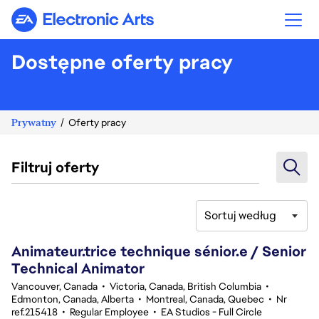
Electronic Arts
Dostępne oferty pracy
Prywatny
Oferty pracy
Filtruj oferty
Sortuj według
141-160 z 342 Brak wyników
Animateur.trice technique sénior.e / Senior
Technical Animator
Vancouver, Canada
•
Victoria, Canada, British Columbia
•
Edmonton, Canada, Alberta
•
Montreal, Canada, Quebec
•
Nr
ref.215418
•
Regular Employee
•
EA Studios - Full Circle