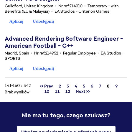
Guildford, United Kingdom
•
Nr ref.214910
•
Temporary - with
Benefits (EU & Malaysia)
•
EA Studios - Criterion Games
Aplikuj
Udostępnij
Advanced Rendering Software Engineer -
American Football - C++
Madrid, Spain
•
Nr ref.214952
•
Regular Employee
•
EA Studios -
SPORTS
Aplikuj
Udostępnij
141-160 z 342
Strona
<< Prev
2
3
4
5
6
7
8
9
10
11
12
Next >>
Brak wyników
Nie ma tu tego, czego szukasz?