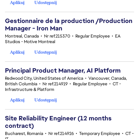
Aplikuj
Udostępnij
Gestionnaire de la production /Production
Manager - Iron Man
Montreal, Canada
•
Nr ref.215370
•
Regular Employee
•
EA
Studios - Motive Montreal
Aplikuj
Udostępnij
Principal Product Manager, AI Platform
Redwood City, United States of America
•
Vancouver, Canada,
British Columbia
•
Nr ref.214919
•
Regular Employee
•
CT -
Infrastructure & Platform
Aplikuj
Udostępnij
Site Reliability Engineer (12 months
contract)
Bucharest, Romania
•
Nr ref.214926
•
Temporary Employee
•
CT -