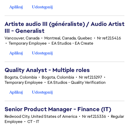
Aplikuj
Udostępnij
Artiste audio III (généraliste) / Audio Artist
III - Generalist
Vancouver, Canada
•
Montreal, Canada, Quebec
•
Nr ref.215416
•
Temporary Employee
•
EA Studios - EA Create
Aplikuj
Udostępnij
Quality Analyst - Multiple roles
Bogota, Colombia
•
Bogota, Colombia
•
Nr ref.215297
•
Temporary Employee
•
EA Studios - Quality Verification
Aplikuj
Udostępnij
Senior Product Manager - Finance (IT)
Redwood City, United States of America
•
Nr ref.215336
•
Regular
Employee
•
CT - IT