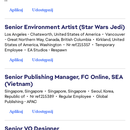
IT
Aplikuj
Udostępnij
Senior Environment Artist (Star Wars Jedi)
Los Angeles - Chatsworth, United States of America
•
Vancouver
- Great Northern Way, Canada, British Columbia
•
Kirkland, United
States of America, Washington
•
Nr ref.215357
•
Temporary
Employee
•
EA Studios - Respawn
Aplikuj
Udostępnij
Senior Publishing Manager, FC Online, SEA
(Vietnam)
Singapore, Singapore
•
Singapore, Singapore
•
Seoul, Korea,
Republic of
•
Nr ref.215389
•
Regular Employee
•
Global
Publishing - APAC
Aplikuj
Udostępnij
Senior VO Designer