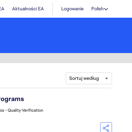
 EA
Aktualności EA
Logowanie
Polish
Sortuj według
Programs
os - Quality Verification