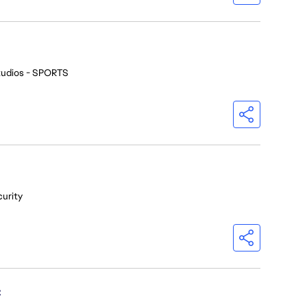
tudios - SPORTS
curity
C