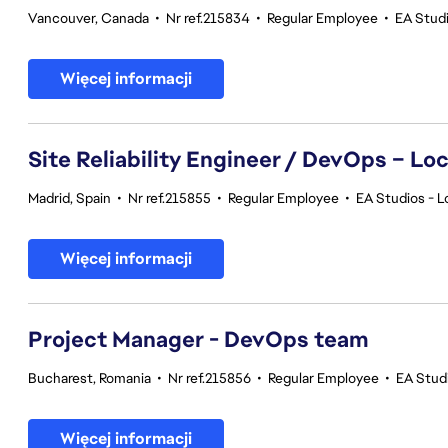
Vancouver, Canada
•
Nr ref.215834
•
Regular Employee
•
EA Stud
Więcej informacji
Site Reliability Engineer / DevOps – Loc
Madrid, Spain
•
Nr ref.215855
•
Regular Employee
•
EA Studios - L
Więcej informacji
Project Manager - DevOps team
Bucharest, Romania
•
Nr ref.215856
•
Regular Employee
•
EA Stud
Więcej informacji