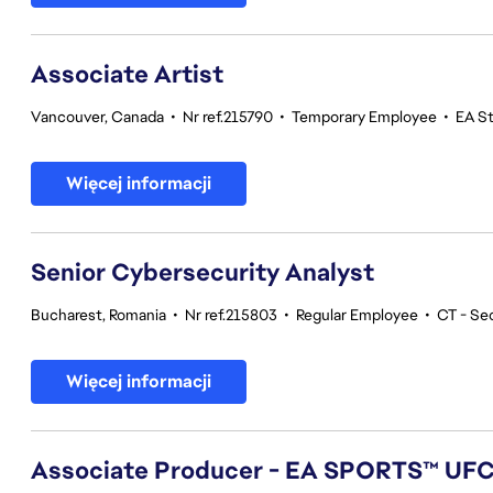
Associate Artist
Vancouver, Canada
•
Nr ref.215790
•
Temporary Employee
•
EA S
Więcej informacji
Senior Cybersecurity Analyst
Bucharest, Romania
•
Nr ref.215803
•
Regular Employee
•
CT - Se
Więcej informacji
Associate Producer - EA SPORTS™ UF