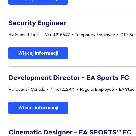
Security Engineer
Hyderabad, India
•
Nr ref.215647
•
Temporary Employee
•
CT - Sec
Więcej informacji
Development Director - EA Sports FC
Vancouver, Canada
•
Nr ref.215794
•
Regular Employee
•
EA Stud
Więcej informacji
Cinematic Designer - EA SPORTS™ FC