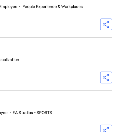
 Employee
•
People Experience & Workplaces
ocalization
oyee
•
EA Studios - SPORTS