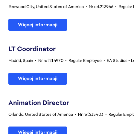
Redwood City, United States of America
•
Nr ref.213966
•
Regular
Więcej informacji
LT Coordinator
Madrid, Spain
•
Nr ref.214970
•
Regular Employee
•
EA Studios - L
Więcej informacji
Animation Director
Orlando, United States of America
•
Nr ref.215403
•
Regular Empl
Więcej informacji