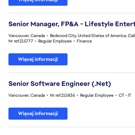
Senior Manager, FP&A - Lifestyle Ente
Vancouver, Canada
•
Redwood City, United States of America, Cali
Nr ref.215777
•
Regular Employee
•
Finance
Więcej informacji
Senior Software Engineer (.Net)
Vancouver, Canada
•
Nr ref.215836
•
Regular Employee
•
CT - IT
Więcej informacji