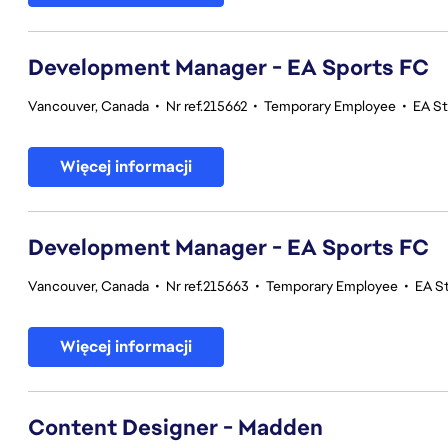
Development Manager - EA Sports FC
Vancouver, Canada
•
Nr ref.215662
•
Temporary Employee
•
EA S
Więcej informacji
Development Manager - EA Sports FC
Vancouver, Canada
•
Nr ref.215663
•
Temporary Employee
•
EA S
Więcej informacji
Content Designer - Madden