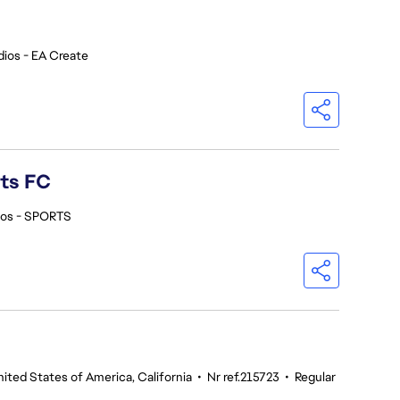
dios - EA Create
rts FC
ios - SPORTS
ited States of America, California
•
Nr ref.215723
•
Regular