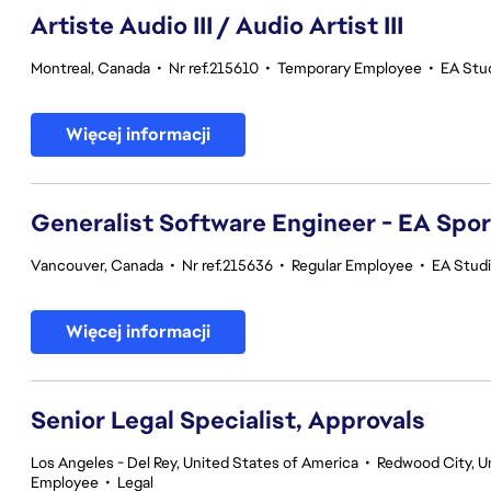
Artiste Audio III / Audio Artist III
Montreal, Canada
•
Nr ref.215610
•
Temporary Employee
•
EA Stu
Więcej informacji
Generalist Software Engineer - EA Spo
Vancouver, Canada
•
Nr ref.215636
•
Regular Employee
•
EA Stud
Więcej informacji
Senior Legal Specialist, Approvals
Los Angeles - Del Rey, United States of America
•
Redwood City, Un
Employee
•
Legal