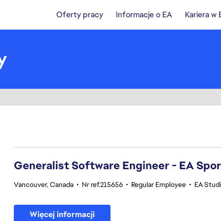
Oferty pracy
Informacje o EA
Kariera w
y
61-80 z 369 Brak wyników
Generalist Software Engineer - EA Spo
Vancouver, Canada
•
Nr ref.215656
•
Regular Employee
•
EA Stud
Więcej informacji