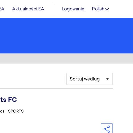
 EA
Aktualności EA
Logowanie
Polish
Sortuj według
rts FC
ios - SPORTS