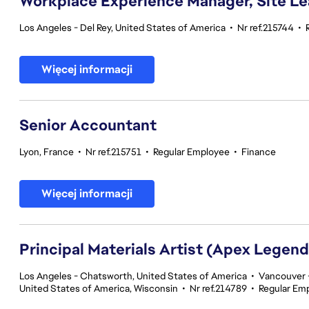
Workplace Experience Manager, Site L
Los Angeles - Del Rey, United States of America
•
Nr ref.215744
•
Więcej informacji
Senior Accountant
Lyon, France
•
Nr ref.215751
•
Regular Employee
•
Finance
Więcej informacji
Principal Materials Artist (Apex Legend
Los Angeles - Chatsworth, United States of America
•
Vancouver -
United States of America, Wisconsin
•
Nr ref.214789
•
Regular Em