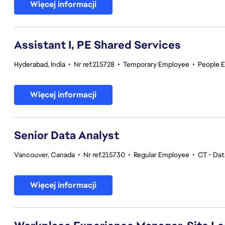
Więcej informacji
Assistant I, PE Shared Services
Hyderabad, India
•
Nr ref.215728
•
Temporary Employee
•
People 
Więcej informacji
Senior Data Analyst
Vancouver, Canada
•
Nr ref.215730
•
Regular Employee
•
CT - Dat
Więcej informacji