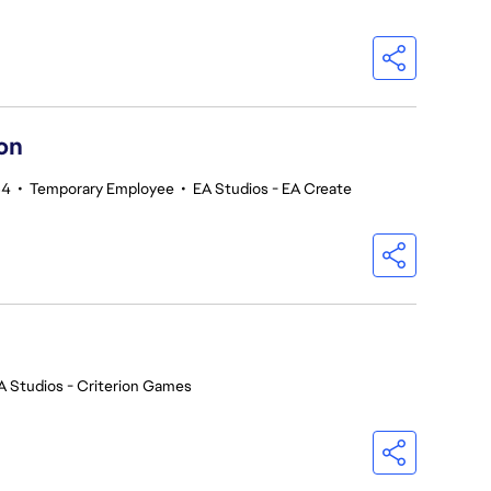
on
34
•
Temporary Employee
•
EA Studios - EA Create
A Studios - Criterion Games