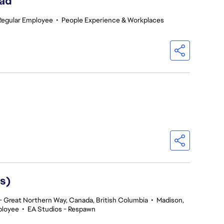
ead
Regular Employee
•
People Experience & Workplaces
s)
 Great Northern Way, Canada, British Columbia
•
Madison,
ployee
•
EA Studios - Respawn