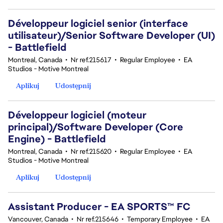
Développeur logiciel senior (interface
utilisateur)/Senior Software Developer (UI)
- Battlefield
Montreal, Canada
•
Nr ref.215617
•
Regular Employee
•
EA
Studios - Motive Montreal
Aplikuj
Udostępnij
Développeur logiciel (moteur
principal)/Software Developer (Core
Engine) - Battlefield
Montreal, Canada
•
Nr ref.215620
•
Regular Employee
•
EA
Studios - Motive Montreal
Aplikuj
Udostępnij
Assistant Producer - EA SPORTS™ FC
Vancouver, Canada
•
Nr ref.215646
•
Temporary Employee
•
EA