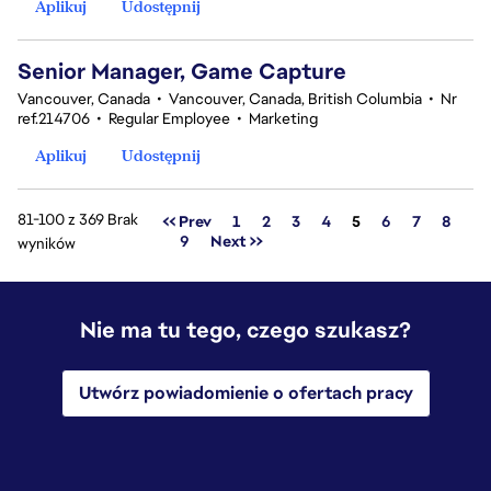
Aplikuj
Udostępnij
Senior Manager, Game Capture
Vancouver, Canada
•
Vancouver, Canada, British Columbia
•
Nr
ref.214706
•
Regular Employee
•
Marketing
Aplikuj
Udostępnij
81-100 z 369 Brak
Strona
<< Prev
1
2
3
4
5
6
7
8
9
Next >>
wyników
Nie ma tu tego, czego szukasz?
Utwórz powiadomienie o ofertach pracy