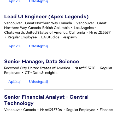
Aplikuj
Udostępnij
Lead UI Engineer (Apex Legends)
Vancouver - Great Northern Way, Canada
•
Vancouver - Great
Northern Way, Canada, British Columbia
•
Los Angeles -
Chatsworth, United States of America, California
•
Nr ref.215697
•
Regular Employee
•
EA Studios - Respawn
Aplikuj
Udostępnij
Senior Manager, Data Science
Redwood City, United States of America
•
Nr ref.215701
•
Regular
Employee
•
CT - Data & Insights
Aplikuj
Udostępnij
Senior Financial Analyst - Central
Technology
Vancouver, Canada
•
Nr ref.215706
•
Regular Employee
•
Finance