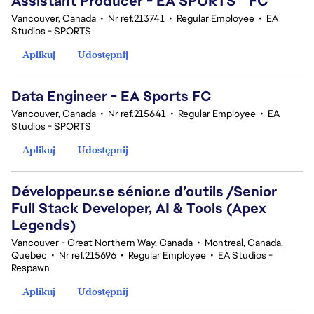
Assistant Producer - EA SPORTS™ FC
Vancouver, Canada
•
Nr ref.213741
•
Regular Employee
•
EA
Studios - SPORTS
Aplikuj
Udostępnij
Data Engineer - EA Sports FC
Vancouver, Canada
•
Nr ref.215641
•
Regular Employee
•
EA
Studios - SPORTS
Aplikuj
Udostępnij
Développeur.se sénior.e d’outils /Senior
Full Stack Developer, AI & Tools (Apex
Legends)
Vancouver - Great Northern Way, Canada
•
Montreal, Canada,
Quebec
•
Nr ref.215696
•
Regular Employee
•
EA Studios -
Respawn
Aplikuj
Udostępnij