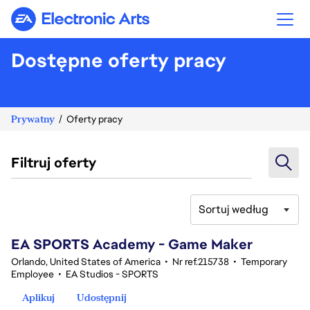
Electronic Arts
Dostępne oferty pracy
Prywatny
Oferty pracy
Filtruj oferty
Sortuj według
81-100 z 369 Brak wyników
EA SPORTS Academy - Game Maker
Orlando, United States of America
•
Nr ref.215738
•
Temporary
Employee
•
EA Studios - SPORTS
Aplikuj
Udostępnij