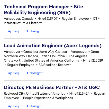
Technical Program Manager - Site
Reliability Engineering (SRE)
Vancouver, Canada
•
Nr ref.215707
•
Regular Employee
•
CT -
Infrastructure & Platform
Aplikuj
Udostępnij
Lead Animation Engineer (Apex Legends)
Vancouver - Great Northern Way, Canada
•
Vancouver - Great
Northern Way, Canada, British Columbia
•
Los Angeles -
Chatsworth, United States of America, California
•
Nr ref.213629
•
Regular Employee
•
EA Studios - Respawn
Aplikuj
Udostępnij
Director, PE Business Partner - AI & UGC
Redwood City, United States of America
•
Nr ref.215414
•
Regular
Employee
•
People Experience & Workplaces
Aplikuj
Udostępnij