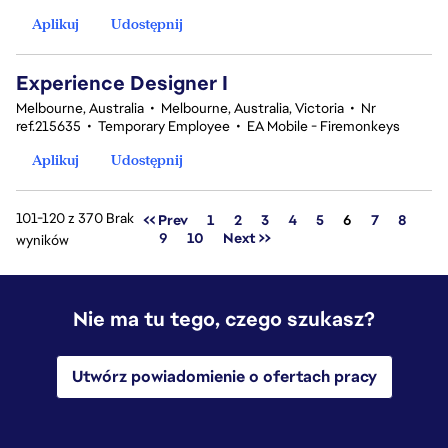
Aplikuj
Udostępnij
Experience Designer I
Melbourne, Australia
•
Melbourne, Australia, Victoria
•
Nr
ref.215635
•
Temporary Employee
•
EA Mobile - Firemonkeys
Aplikuj
Udostępnij
101-120 z 370 Brak
Strona
<< Prev
1
2
3
4
5
6
7
8
9
10
Next >>
wyników
Nie ma tu tego, czego szukasz?
Utwórz powiadomienie o ofertach pracy