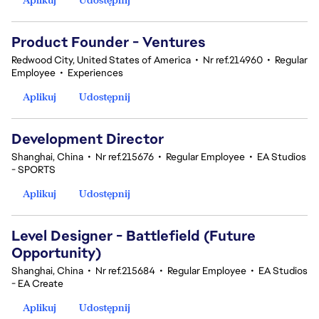
Product Founder - Ventures
Redwood City, United States of America
•
Nr ref.214960
•
Regular
Employee
•
Experiences
Aplikuj
Udostępnij
Development Director
Shanghai, China
•
Nr ref.215676
•
Regular Employee
•
EA Studios
- SPORTS
Aplikuj
Udostępnij
Level Designer - Battlefield (Future
Opportunity)
Shanghai, China
•
Nr ref.215684
•
Regular Employee
•
EA Studios
- EA Create
Aplikuj
Udostępnij