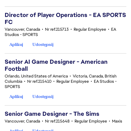
Director of Player Operations - EA SPORTS
FC
Vancouver, Canada
•
Nr ref.215713
•
Regular Employee
•
EA
Studios - SPORTS
Aplikuj
Udostępnij
Senior AI Game Designer - American
Football
Orlando, United States of America
•
Victoria, Canada, British
Columbia
•
Nr ref.215410
•
Regular Employee
•
EA Studios -
SPORTS
Aplikuj
Udostępnij
Senior Game Designer - The Sims
Vancouver, Canada
•
Nr ref.215648
•
Regular Employee
•
Maxis
Aplikuj
Udostępnij