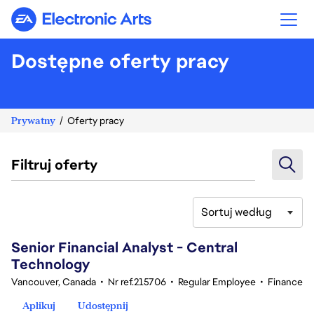
Electronic Arts
Dostępne oferty pracy
Prywatny
Oferty pracy
Filtruj oferty
Sortuj według
101-120 z 370 Brak wyników
Senior Financial Analyst - Central
Technology
Vancouver, Canada
•
Nr ref.215706
•
Regular Employee
•
Finance
Aplikuj
Udostępnij