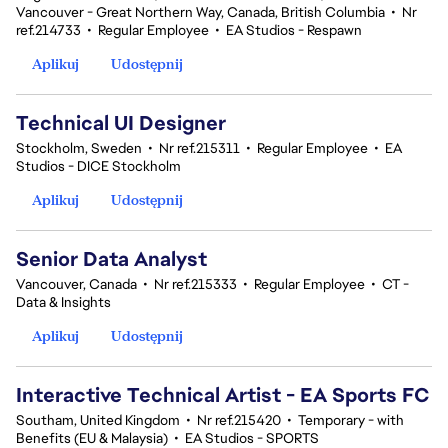
Vancouver - Great Northern Way, Canada, British Columbia
•
Nr
ref.214733
•
Regular Employee
•
EA Studios - Respawn
Aplikuj
Udostępnij
Technical UI Designer
Stockholm, Sweden
•
Nr ref.215311
•
Regular Employee
•
EA
Studios - DICE Stockholm
Aplikuj
Udostępnij
Senior Data Analyst
Vancouver, Canada
•
Nr ref.215333
•
Regular Employee
•
CT -
Data & Insights
Aplikuj
Udostępnij
Interactive Technical Artist - EA Sports FC
Southam, United Kingdom
•
Nr ref.215420
•
Temporary - with
Benefits (EU & Malaysia)
•
EA Studios - SPORTS