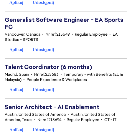
Aplikuj
Udostępnij
Generalist Software Engineer - EA Sports
FC
Vancouver, Canada
•
Nr ref.215649
•
Regular Employee
•
EA
Studios - SPORTS
Aplikuj
Udostępnij
Talent Coordinator (6 months)
Madrid, Spain
•
Nr ref.215683
•
Temporary - with Benefits (EU &
Malaysia)
•
People Experience & Workplaces
Aplikuj
Udostępnij
Senior Architect - AI Enablement
Austin, United States of America
•
Austin, United States of
America, Texas
•
Nr ref.215694
•
Regular Employee
•
CT - IT
Aplikuj
Udostępnij