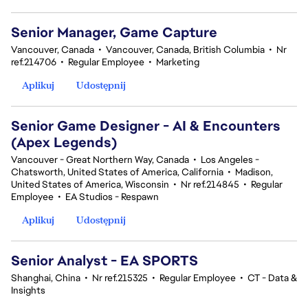
Senior Manager, Game Capture
Vancouver, Canada
•
Vancouver, Canada, British Columbia
•
Nr
ref.214706
•
Regular Employee
•
Marketing
Aplikuj
Udostępnij
Senior Game Designer - AI & Encounters
(Apex Legends)
Vancouver - Great Northern Way, Canada
•
Los Angeles -
Chatsworth, United States of America, California
•
Madison,
United States of America, Wisconsin
•
Nr ref.214845
•
Regular
Employee
•
EA Studios - Respawn
Aplikuj
Udostępnij
Senior Analyst - EA SPORTS
Shanghai, China
•
Nr ref.215325
•
Regular Employee
•
CT - Data &
Insights