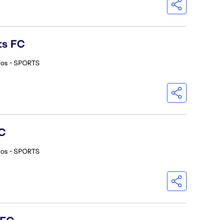
ts FC
ios - SPORTS
C
ios - SPORTS