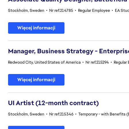
Stockholm, Sweden
•
Nr ref.214785
•
Regular Employee
•
EA Studi
Więcej informacji
Manager, Business Strategy - Enterpris
Redwood City, United States of America
•
Nr ref.215294
•
Regular
Więcej informacji
UI Artist (12-month contract)
Stockholm, Sweden
•
Nr ref.215346
•
Temporary - with Benefits (