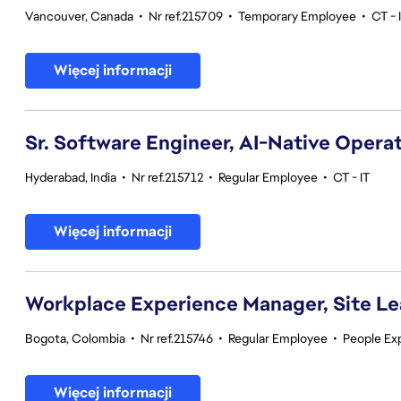
Vancouver, Canada
•
Nr ref.215709
•
Temporary Employee
•
CT - 
Więcej informacji
Sr. Software Engineer, AI-Native Opera
Hyderabad, India
•
Nr ref.215712
•
Regular Employee
•
CT - IT
Więcej informacji
Workplace Experience Manager, Site L
Bogota, Colombia
•
Nr ref.215746
•
Regular Employee
•
People Ex
Więcej informacji