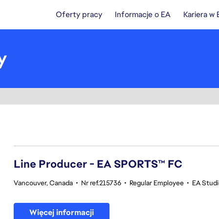
Oferty pracy
Informacje o EA
Kariera w
y
41-60 z 361 Brak wyników
Line Producer - EA SPORTS™ FC
Vancouver, Canada
•
Nr ref.215736
•
Regular Employee
•
EA Stud
Więcej informacji