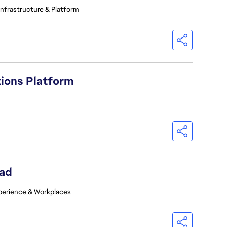
Infrastructure & Platform
tions Platform
ead
perience & Workplaces