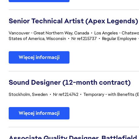
Senior Technical Artist (Apex Legends)
Vancouver - Great Northern Way, Canada
•
Los Angeles - Chatswor
States of America, Wisconsin
•
Nr ref.215737
•
Regular Employee
Więcej informacji
Sound Designer (12-month contract)
Stockholm, Sweden
•
Nr ref.214742
•
Temporary - with Benefits (E
Więcej informacji
Associate Quality Designer, Battlefield