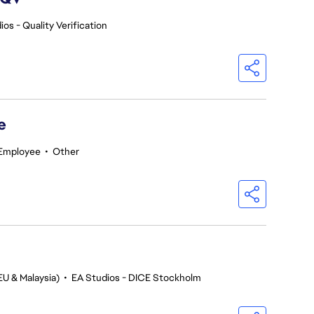
os - Quality Verification
e
 Employee
•
Other
EU & Malaysia)
•
EA Studios - DICE Stockholm