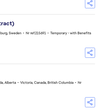
tract)
burg, Sweden
•
Nr ref.215691
•
Temporary - with Benefits
a, Alberta
•
Victoria, Canada, British Columbia
•
Nr