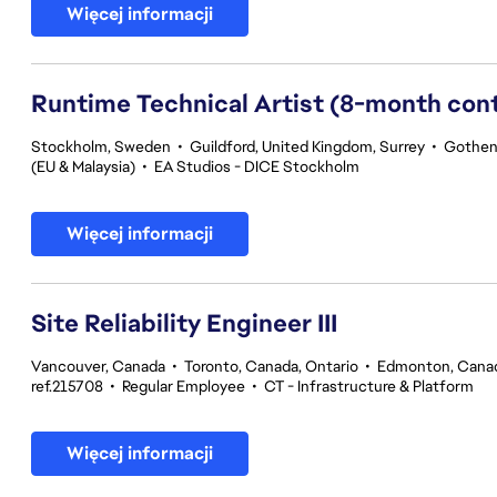
Więcej informacji
Runtime Technical Artist (8-month con
Stockholm, Sweden
•
Guildford, United Kingdom, Surrey
•
Gothen
(EU & Malaysia)
•
EA Studios - DICE Stockholm
Więcej informacji
Site Reliability Engineer III
Vancouver, Canada
•
Toronto, Canada, Ontario
•
Edmonton, Canad
ref.215708
•
Regular Employee
•
CT - Infrastructure & Platform
Więcej informacji