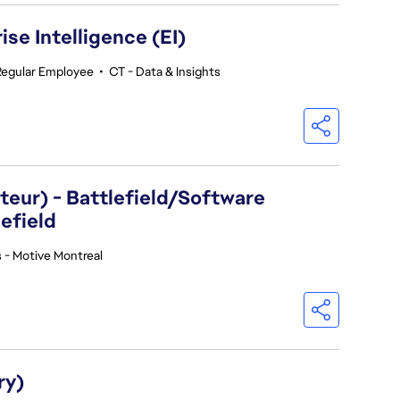
se Intelligence (EI)
Regular Employee
•
CT - Data & Insights
eur) - Battlefield/Software
efield
 - Motive Montreal
ry)