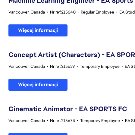
Machine Learning Engineer - EA Sports
Vancouver, Canada
•
Nr ref.215640
•
Regular Employee
•
EA Stud
Więcej informacji
Concept Artist (Characters) - EA SPO
Vancouver, Canada
•
Nr ref.215659
•
Temporary Employee
•
EA S
Więcej informacji
Cinematic Animator - EA SPORTS FC
Vancouver, Canada
•
Nr ref.215673
•
Temporary Employee
•
EA S