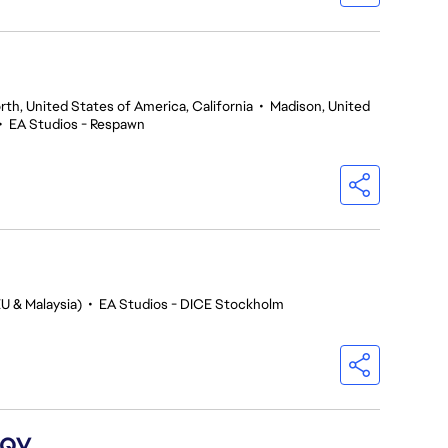
th, United States of America, California
•
Madison, United
•
EA Studios - Respawn
U & Malaysia)
•
EA Studios - DICE Stockholm
 QV