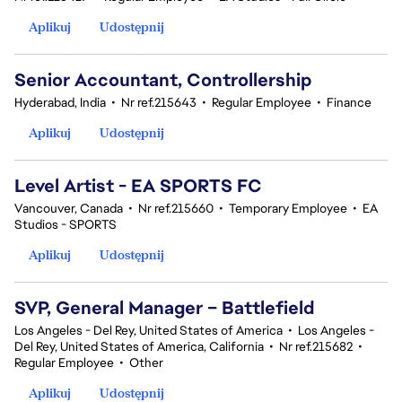
Aplikuj
Udostępnij
Senior Accountant, Controllership
Hyderabad, India
•
Nr ref.215643
•
Regular Employee
•
Finance
Aplikuj
Udostępnij
Level Artist - EA SPORTS FC
Vancouver, Canada
•
Nr ref.215660
•
Temporary Employee
•
EA
Studios - SPORTS
Aplikuj
Udostępnij
SVP, General Manager – Battlefield
Los Angeles - Del Rey, United States of America
•
Los Angeles -
Del Rey, United States of America, California
•
Nr ref.215682
•
Regular Employee
•
Other
Aplikuj
Udostępnij