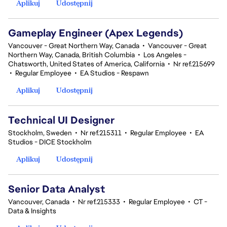
Aplikuj
Udostępnij
Gameplay Engineer (Apex Legends)
Vancouver - Great Northern Way, Canada
•
Vancouver - Great
Northern Way, Canada, British Columbia
•
Los Angeles -
Chatsworth, United States of America, California
•
Nr ref.215699
•
Regular Employee
•
EA Studios - Respawn
Aplikuj
Udostępnij
Technical UI Designer
Stockholm, Sweden
•
Nr ref.215311
•
Regular Employee
•
EA
Studios - DICE Stockholm
Aplikuj
Udostępnij
Senior Data Analyst
Vancouver, Canada
•
Nr ref.215333
•
Regular Employee
•
CT -
Data & Insights