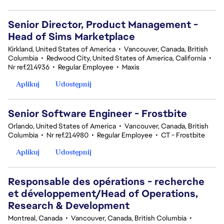
Senior Director, Product Management -
Head of Sims Marketplace
Kirkland, United States of America
•
Vancouver, Canada, British
Columbia
•
Redwood City, United States of America, California
•
Nr ref.214936
•
Regular Employee
•
Maxis
Aplikuj
Udostępnij
Senior Software Engineer - Frostbite
Orlando, United States of America
•
Vancouver, Canada, British
Columbia
•
Nr ref.214980
•
Regular Employee
•
CT - Frostbite
Aplikuj
Udostępnij
Responsable des opérations - recherche
et développement/Head of Operations,
Research & Development
Montreal, Canada
•
Vancouver, Canada, British Columbia
•