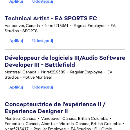
Aplikuj
Udostępnij
Technical Artist - EA SPORTS FC
Vancouver, Canada
•
Nr ref.215361
•
Regular Employee
•
EA
Studios - SPORTS
Aplikuj
Udostępnij
Développeur de logiciels III/Audio Software
Developer III - Battlefield
Montreal, Canada
•
Nr ref.215385
•
Regular Employee
•
EA
Studios - Motive Montreal
Aplikuj
Udostępnij
Concepteur.trice de l’expérience II /
Experience Designer II
Montreal, Canada
•
Vancouver, Canada, British Columbia
•
Edmonton, Canada, Alberta
•
Victoria, Canada, British Columbia
•
Nr ref.215417
•
Regular Employee
•
EA Studios - Full Circle