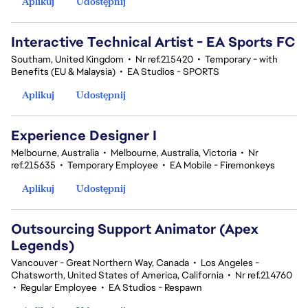
Aplikuj
Udostępnij
Interactive Technical Artist - EA Sports FC
Southam, United Kingdom
•
Nr ref.215420
•
Temporary - with
Benefits (EU & Malaysia)
•
EA Studios - SPORTS
Aplikuj
Udostępnij
Experience Designer I
Melbourne, Australia
•
Melbourne, Australia, Victoria
•
Nr
ref.215635
•
Temporary Employee
•
EA Mobile - Firemonkeys
Aplikuj
Udostępnij
Outsourcing Support Animator (Apex
Legends)
Vancouver - Great Northern Way, Canada
•
Los Angeles -
Chatsworth, United States of America, California
•
Nr ref.214760
•
Regular Employee
•
EA Studios - Respawn