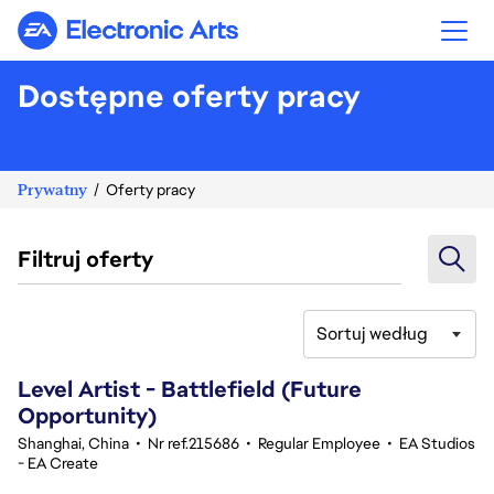
Electronic Arts
Dostępne oferty pracy
Prywatny
Oferty pracy
Filtruj oferty
Sortuj według
121-140 z 356 Brak wyników
Level Artist - Battlefield (Future
Opportunity)
Shanghai, China
•
Nr ref.215686
•
Regular Employee
•
EA Studios
- EA Create