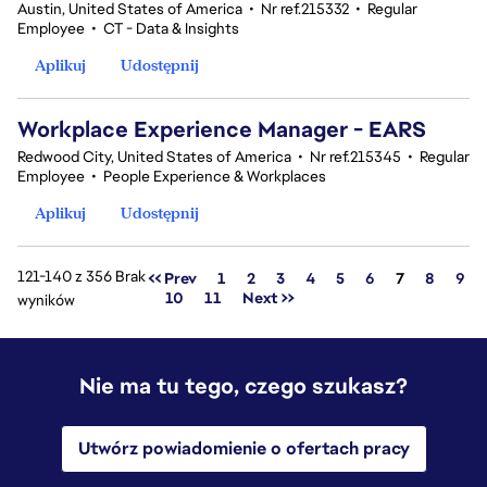
Austin, United States of America
•
Nr ref.215332
•
Regular
Employee
•
CT - Data & Insights
Aplikuj
Udostępnij
Workplace Experience Manager - EARS
Redwood City, United States of America
•
Nr ref.215345
•
Regular
Employee
•
People Experience & Workplaces
Aplikuj
Udostępnij
121-140 z 356 Brak
Strona
<< Prev
1
2
3
4
5
6
7
8
9
10
11
Next >>
wyników
Nie ma tu tego, czego szukasz?
Utwórz powiadomienie o ofertach pracy