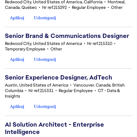
Redwood City, United States of America, California
•
Montreal,
Canada, Quebec
•
Nr ref.215292
•
Regular Employee
•
Other
Aplikuj
Udostępnij
Senior Brand & Communications Designer
Redwood City, United States of America
•
Nr ref.215310
•
Temporary Employee
•
Other
Aplikuj
Udostępnij
Senior Experience Designer, AdTech
Austin, United States of America
•
Vancouver, Canada, British
Columbia
•
Nr ref.215331
•
Regular Employee
•
CT - Data &
Insights
Aplikuj
Udostępnij
AI Solution Architect - Enterprise
Intelligence