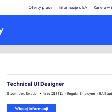
Oferty pracy
Informacje o EA
Kariera w
y
121-140 z 343 Brak wyników
Technical UI Designer
Stockholm, Sweden
•
Nr ref.215311
•
Regular Employee
•
EA Stud
Więcej informacji