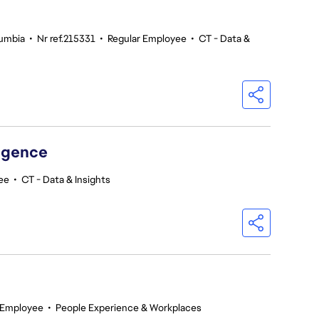
lumbia
•
Nr ref.215331
•
Regular Employee
•
CT - Data &
ligence
ee
•
CT - Data & Insights
 Employee
•
People Experience & Workplaces