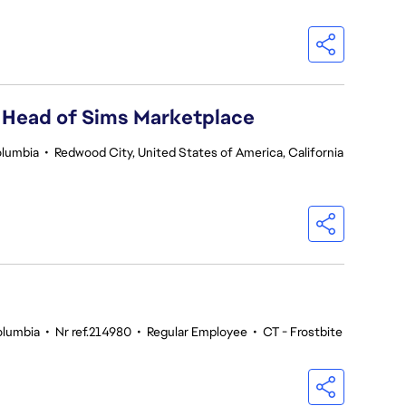
 Head of Sims Marketplace
olumbia
•
Redwood City, United States of America, California
olumbia
•
Nr ref.214980
•
Regular Employee
•
CT - Frostbite