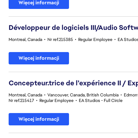
Więcej informacji
Développeur de logiciels III/Audio Softwa
Montreal, Canada
•
Nr ref.215385
•
Regular Employee
•
EA Studios
Więcej informacji
Concepteur.trice de l’expérience II / Ex
Montreal, Canada
•
Vancouver, Canada, British Columbia
•
Edmont
Nr ref.215417
•
Regular Employee
•
EA Studios - Full Circle
Więcej informacji