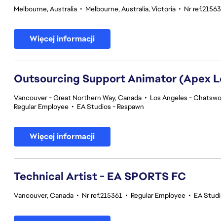
Melbourne, Australia
•
Melbourne, Australia, Victoria
•
Nr ref.2156
Więcej informacji
Outsourcing Support Animator (Apex 
Vancouver - Great Northern Way, Canada
•
Los Angeles - Chatswor
Regular Employee
•
EA Studios - Respawn
Więcej informacji
Technical Artist - EA SPORTS FC
Vancouver, Canada
•
Nr ref.215361
•
Regular Employee
•
EA Stud