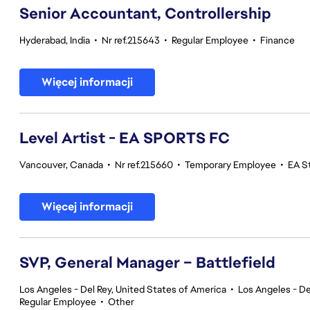
Senior Accountant, Controllership
Hyderabad, India
•
Nr ref.215643
•
Regular Employee
•
Finance
Więcej informacji
Level Artist - EA SPORTS FC
Vancouver, Canada
•
Nr ref.215660
•
Temporary Employee
•
EA S
Więcej informacji
SVP, General Manager – Battlefield
Los Angeles - Del Rey, United States of America
•
Los Angeles - De
Regular Employee
•
Other