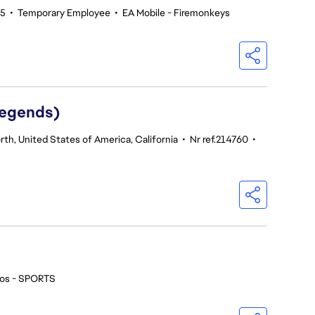
35
•
Temporary Employee
•
EA Mobile - Firemonkeys
Legends)
th, United States of America, California
•
Nr ref.214760
•
ios - SPORTS