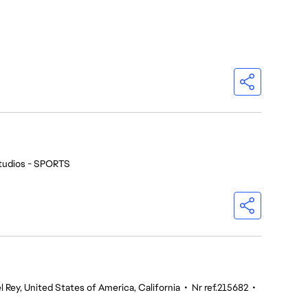
tudios - SPORTS
l Rey, United States of America, California
•
Nr ref.215682
•