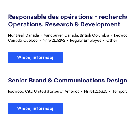
Responsable des opérations - recherc
Operations, Research & Development
Montreal, Canada
•
Vancouver, Canada, British Columbia
•
Redwood
Canada, Quebec
•
Nr ref.215292
•
Regular Employee
•
Other
Więcej informacji
Senior Brand & Communications Design
Redwood City, United States of America
•
Nr ref.215310
•
Tempora
Więcej informacji