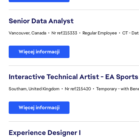
Senior Data Analyst
Vancouver, Canada
•
Nr ref.215333
•
Regular Employee
•
CT - Dat
Więcej informacji
Interactive Technical Artist - EA Sport
Southam, United Kingdom
•
Nr ref.215420
•
Temporary - with Bene
Więcej informacji
Experience Designer I