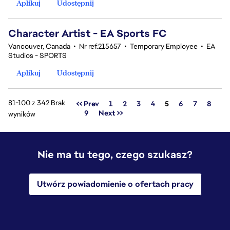
Aplikuj
Udostępnij
Character Artist - EA Sports FC
Vancouver, Canada
•
Nr ref.215657
•
Temporary Employee
•
EA
Studios - SPORTS
Aplikuj
Udostępnij
81-100 z 342 Brak
Strona
<< Prev
1
2
3
4
5
6
7
8
9
Next >>
wyników
Nie ma tu tego, czego szukasz?
Utwórz powiadomienie o ofertach pracy