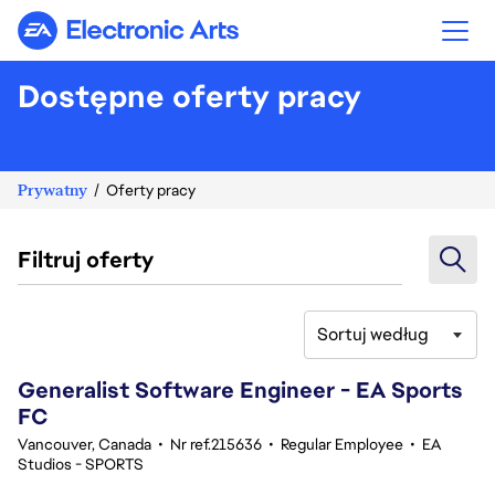
Electronic Arts
Dostępne oferty pracy
Prywatny
Oferty pracy
Filtruj oferty
Sortuj według
81-100 z 342 Brak wyników
Generalist Software Engineer - EA Sports
FC
Vancouver, Canada
•
Nr ref.215636
•
Regular Employee
•
EA
Studios - SPORTS