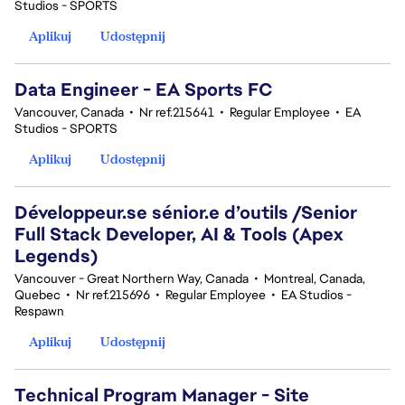
Studios - SPORTS
Aplikuj
Udostępnij
Data Engineer - EA Sports FC
Vancouver, Canada
•
Nr ref.215641
•
Regular Employee
•
EA
Studios - SPORTS
Aplikuj
Udostępnij
Développeur.se sénior.e d’outils /Senior
Full Stack Developer, AI & Tools (Apex
Legends)
Vancouver - Great Northern Way, Canada
•
Montreal, Canada,
Quebec
•
Nr ref.215696
•
Regular Employee
•
EA Studios -
Respawn
Aplikuj
Udostępnij
Technical Program Manager - Site