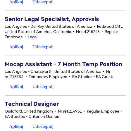
Aplikuj
Udostępnij
Senior Legal Specialist, Approvals
Los Angeles - Del Rey, United States of America
•
Redwood City,
United States of America, California
•
Nr ref.215723
•
Regular
Employee
•
Legal
Aplikuj
Udostępnij
Mocap Assistant - 7 Month Temp Position
Los Angeles - Chatsworth, United States of America
•
Nr
ref.215734
•
Temporary Employee
•
EA Studios - EA Create
Aplikuj
Udostępnij
Technical Designer
Guildford, United Kingdom
•
Nr ref.214931
•
Regular Employee
•
EA Studios - Criterion Games
Aplikuj
Udostępnij