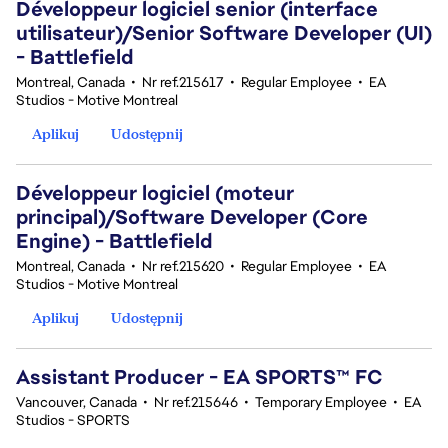
Développeur logiciel senior (interface
utilisateur)/Senior Software Developer (UI)
- Battlefield
Montreal, Canada
•
Nr ref.215617
•
Regular Employee
•
EA
Studios - Motive Montreal
Aplikuj
Udostępnij
Développeur logiciel (moteur
principal)/Software Developer (Core
Engine) - Battlefield
Montreal, Canada
•
Nr ref.215620
•
Regular Employee
•
EA
Studios - Motive Montreal
Aplikuj
Udostępnij
Assistant Producer - EA SPORTS™ FC
Vancouver, Canada
•
Nr ref.215646
•
Temporary Employee
•
EA
Studios - SPORTS