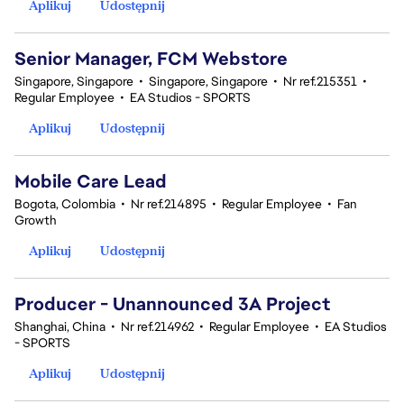
Aplikuj
Udostępnij
Senior Manager, FCM Webstore
Singapore, Singapore
•
Singapore, Singapore
•
Nr ref.215351
•
Regular Employee
•
EA Studios - SPORTS
Aplikuj
Udostępnij
Mobile Care Lead
Bogota, Colombia
•
Nr ref.214895
•
Regular Employee
•
Fan
Growth
Aplikuj
Udostępnij
Producer - Unannounced 3A Project
Shanghai, China
•
Nr ref.214962
•
Regular Employee
•
EA Studios
- SPORTS
Aplikuj
Udostępnij