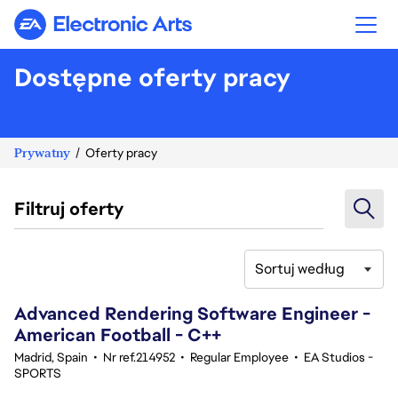
Electronic Arts
Dostępne oferty pracy
Prywatny
Oferty pracy
Filtruj oferty
Sortuj według
161-180 z 343 Brak wyników
Advanced Rendering Software Engineer -
American Football - C++
Madrid, Spain
•
Nr ref.214952
•
Regular Employee
•
EA Studios -
SPORTS