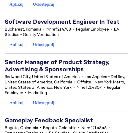
Aplikuj
Udostępnij
Software Development Engineer In Test
Bucharest, Romania
•
Nr ref.214788
•
Regular Employee
•
EA
Studios - Quality Verification
Aplikuj
Udostępnij
Senior Manager of Product Strategy,
Advertising & Sponsorships
Redwood City, United States of America
•
Los Angeles - Del Rey,
United States of America, California
•
Offsite - New York Metro,
United States of America, New York
•
Nr ref.214807
•
Regular
Employee
•
Marketing
Aplikuj
Udostępnij
Gameplay Feedback Specialist​
Bogota, Colombia
•
Bogota, Colombia
•
Nr ref.214846
•