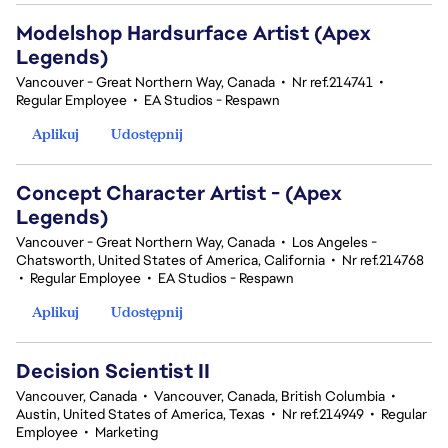
Modelshop Hardsurface Artist (Apex
Legends)
Vancouver - Great Northern Way, Canada
•
Nr ref.214741
•
Regular Employee
•
EA Studios - Respawn
Aplikuj
Udostępnij
Concept Character Artist - (Apex
Legends)
Vancouver - Great Northern Way, Canada
•
Los Angeles -
Chatsworth, United States of America, California
•
Nr ref.214768
•
Regular Employee
•
EA Studios - Respawn
Aplikuj
Udostępnij
Decision Scientist II
Vancouver, Canada
•
Vancouver, Canada, British Columbia
•
Austin, United States of America, Texas
•
Nr ref.214949
•
Regular
Employee
•
Marketing