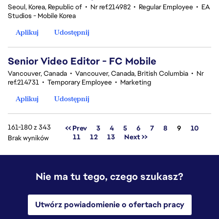
Seoul, Korea, Republic of
•
Nr ref.214982
•
Regular Employee
•
EA
Studios - Mobile Korea
Aplikuj
Udostępnij
Senior Video Editor - FC Mobile
Vancouver, Canada
•
Vancouver, Canada, British Columbia
•
Nr
ref.214731
•
Temporary Employee
•
Marketing
Aplikuj
Udostępnij
161-180 z 343
Strona
<< Prev
3
4
5
6
7
8
9
10
11
12
13
Next >>
Brak wyników
Nie ma tu tego, czego szukasz?
Utwórz powiadomienie o ofertach pracy