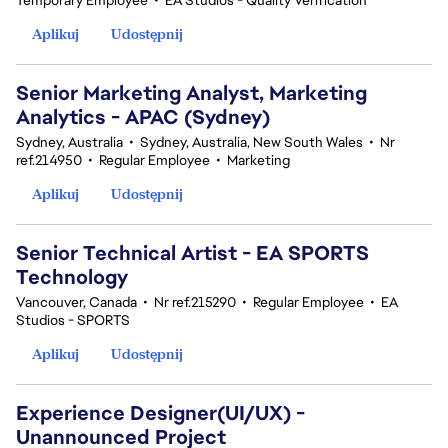
Temporary Employee
•
EA Studios - Quality Verification
Aplikuj
Udostępnij
Senior Marketing Analyst, Marketing
Analytics - APAC (Sydney)
Sydney, Australia
•
Sydney, Australia, New South Wales
•
Nr
ref.214950
•
Regular Employee
•
Marketing
Aplikuj
Udostępnij
Senior Technical Artist - EA SPORTS
Technology
Vancouver, Canada
•
Nr ref.215290
•
Regular Employee
•
EA
Studios - SPORTS
Aplikuj
Udostępnij
Experience Designer(UI/UX) -
Unannounced Project