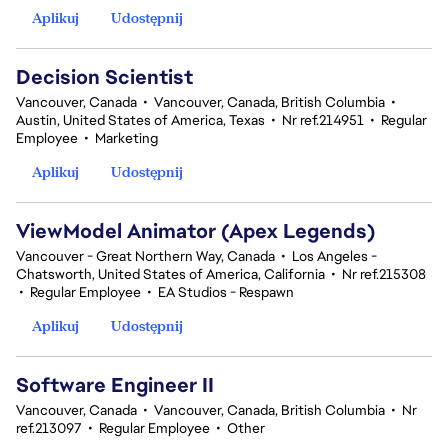
Aplikuj
Udostępnij
Decision Scientist
Vancouver, Canada
•
Vancouver, Canada, British Columbia
•
Austin, United States of America, Texas
•
Nr ref.214951
•
Regular
Employee
•
Marketing
Aplikuj
Udostępnij
ViewModel Animator (Apex Legends)
Vancouver - Great Northern Way, Canada
•
Los Angeles -
Chatsworth, United States of America, California
•
Nr ref.215308
•
Regular Employee
•
EA Studios - Respawn
Aplikuj
Udostępnij
Software Engineer II
Vancouver, Canada
•
Vancouver, Canada, British Columbia
•
Nr
ref.213097
•
Regular Employee
•
Other