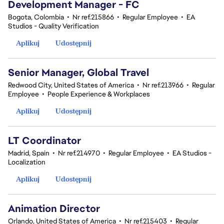
Development Manager - FC
Bogota, Colombia
•
Nr ref.215866
•
Regular Employee
•
EA
Studios - Quality Verification
Aplikuj
Udostępnij
Senior Manager, Global Travel
Redwood City, United States of America
•
Nr ref.213966
•
Regular
Employee
•
People Experience & Workplaces
Aplikuj
Udostępnij
LT Coordinator
Madrid, Spain
•
Nr ref.214970
•
Regular Employee
•
EA Studios -
Localization
Aplikuj
Udostępnij
Animation Director
Orlando, United States of America
•
Nr ref.215403
•
Regular