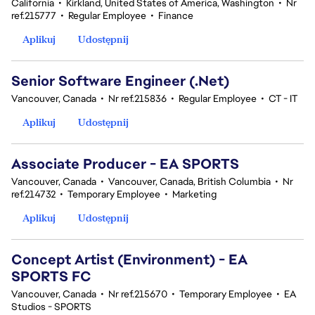
California
•
Kirkland, United States of America, Washington
•
Nr
ref.215777
•
Regular Employee
•
Finance
Aplikuj
Udostępnij
Senior Software Engineer (.Net)
Vancouver, Canada
•
Nr ref.215836
•
Regular Employee
•
CT - IT
Aplikuj
Udostępnij
Associate Producer - EA SPORTS
Vancouver, Canada
•
Vancouver, Canada, British Columbia
•
Nr
ref.214732
•
Temporary Employee
•
Marketing
Aplikuj
Udostępnij
Concept Artist (Environment) - EA
SPORTS FC
Vancouver, Canada
•
Nr ref.215670
•
Temporary Employee
•
EA
Studios - SPORTS