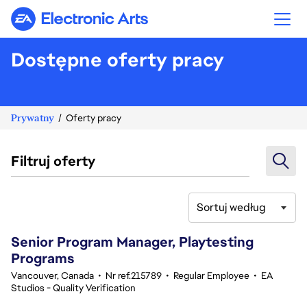
Electronic Arts
Dostępne oferty pracy
Prywatny
Oferty pracy
Filtruj oferty
Sortuj według
21-40 z 342 Brak wyników
Senior Program Manager, Playtesting
Programs
Vancouver, Canada
•
Nr ref.215789
•
Regular Employee
•
EA
Studios - Quality Verification