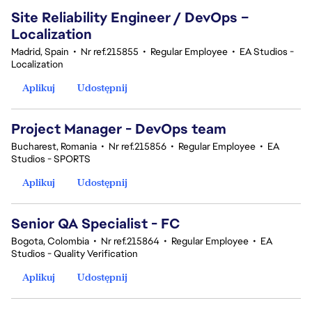
Site Reliability Engineer / DevOps –
Localization
Madrid, Spain
•
Nr ref.215855
•
Regular Employee
•
EA Studios -
Localization
Aplikuj
Udostępnij
Project Manager - DevOps team
Bucharest, Romania
•
Nr ref.215856
•
Regular Employee
•
EA
Studios - SPORTS
Aplikuj
Udostępnij
Senior QA Specialist - FC
Bogota, Colombia
•
Nr ref.215864
•
Regular Employee
•
EA
Studios - Quality Verification
Aplikuj
Udostępnij