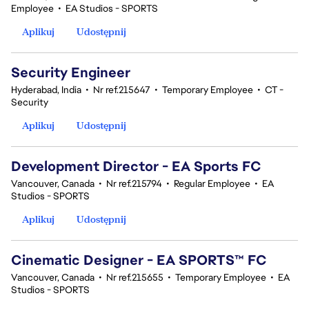
Employee
•
EA Studios - SPORTS
Aplikuj
Udostępnij
Security Engineer
Hyderabad, India
•
Nr ref.215647
•
Temporary Employee
•
CT -
Security
Aplikuj
Udostępnij
Development Director - EA Sports FC
Vancouver, Canada
•
Nr ref.215794
•
Regular Employee
•
EA
Studios - SPORTS
Aplikuj
Udostępnij
Cinematic Designer - EA SPORTS™ FC
Vancouver, Canada
•
Nr ref.215655
•
Temporary Employee
•
EA
Studios - SPORTS