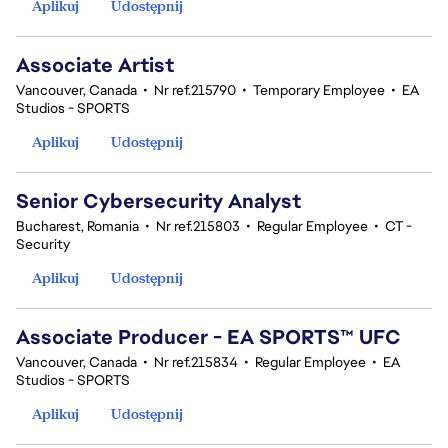
Aplikuj
Udostępnij
Associate Artist
Vancouver, Canada
•
Nr ref.215790
•
Temporary Employee
•
EA
Studios - SPORTS
Aplikuj
Udostępnij
Senior Cybersecurity Analyst
Bucharest, Romania
•
Nr ref.215803
•
Regular Employee
•
CT -
Security
Aplikuj
Udostępnij
Associate Producer - EA SPORTS™ UFC
Vancouver, Canada
•
Nr ref.215834
•
Regular Employee
•
EA
Studios - SPORTS
Aplikuj
Udostępnij