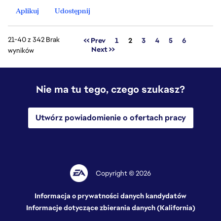
Aplikuj
Udostępnij
21-40 z 342 Brak
Strona
<< Prev
1
2
3
4
5
6
Next >>
wyników
Nie ma tu tego, czego szukasz?
Utwórz powiadomienie o ofertach pracy
Copyright © 2026
Informacja o prywatności danych kandydatów
Informacje dotyczące zbierania danych (Kalifornia)